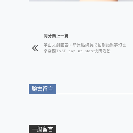
相連文章
同分類上一篇
華山文創園區IG新景點網美必拍別錯過夢幻雲
朵空間TAST pop up store快閃活動
臉書留言
一般留言