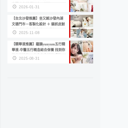
套服務 新娘備婚省心首選！
2026-01-31
【台北沙發推薦】坐又銘沙發內湖
文德門市－客製化設計 ＋ 貓抓皮耐
磨好清潔｜直營直銷、價格透明
2025-11-08
高CP值打造夢想居家風格
【精華液推薦】蘊韻yunyum五行精
華液-中醫五行概念結合保養 找到你
的專屬精華！ 水㊀土㊀就選「潤・
2025-08-31
賦精華」維持肌膚剛剛好的平衡