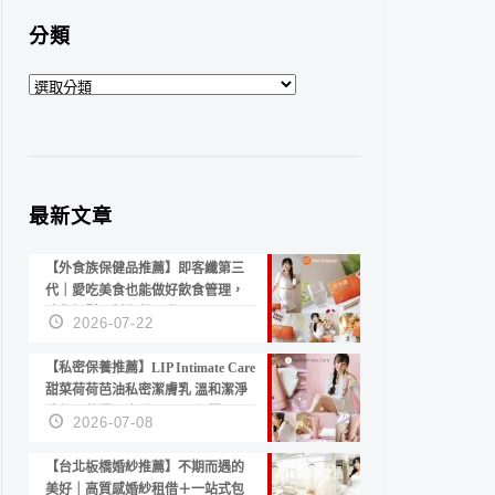
分類
分
類
最新文章
【外食族保健品推薦】即客纖第三
代｜愛吃美食也能做好飲食管理，
陪你輕鬆面對聚餐日常！
2026-07-22
【私密保養推薦】LIP Intimate Care
甜菜荷荷芭油私密潔膚乳 溫和潔淨
洗後不乾澀 不起泡反而更舒服！
2026-07-08
【台北板橋婚紗推薦】不期而遇的
美好｜高質感婚紗租借＋一站式包