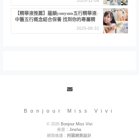
2025-11-08
居家風格
【精華液推薦】蘊韻yunyum五行精華液-
中醫五行概念結合保養 找到你的專屬精
華！ 水㊀土㊀就選「潤・賦精華」維持
2025-08-31
肌膚剛剛好的平衡
Email
Bonjour Miss Vivi
© 2026
Bonjour Miss Vivi
佈景：
Jinsha
.
網頁維護：
阿腸網頁設計
.