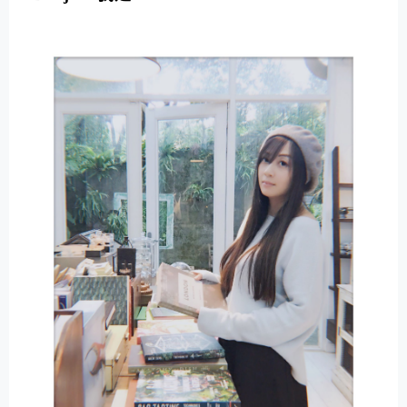
E
R
N
A
T
I
V
E
: