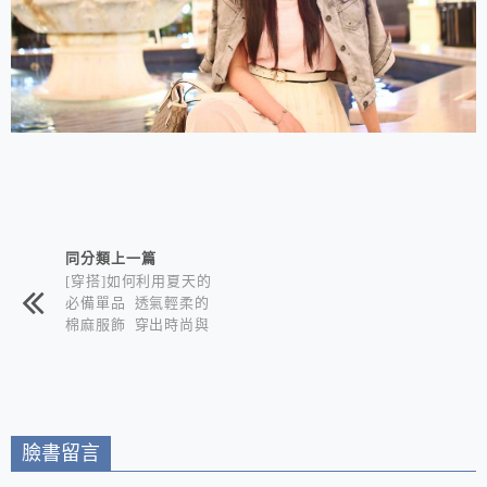
相連文章
同分類上一篇
[穿搭]如何利用夏天的
必備單品 透氣輕柔的
棉麻服飾 穿出時尚與
潮流感 打造多種Look
-築棉麻服飾
臉書留言