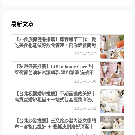
最新文章
【外食族保健品推薦】即客纖第三代｜愛
吃美食也能做好飲食管理，陪你輕鬆面對
聚餐日常！
2026-07-22
【私密保養推薦】LIP Intimate Care 甜
菜荷荷芭油私密潔膚乳 溫和潔淨 洗後不
乾澀 不起泡反而更舒服！
2026-07-08
【台北板橋婚紗推薦】不期而遇的美好｜
高質感婚紗租借＋一站式包套服務 新娘
備婚省心首選！
2026-01-31
【台北沙發推薦】坐又銘沙發內湖文德門
市－客製化設計 ＋ 貓抓皮耐磨好清潔｜
直營直銷、價格透明 高CP值打造夢想