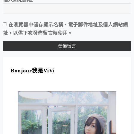
在
瀏覽器
中儲存顯示名稱、電子郵件地址及個人網站網
址，以供下次發佈留言時使用。
A
L
T
Bonjour我是ViVi
E
R
N
A
T
I
V
E
: