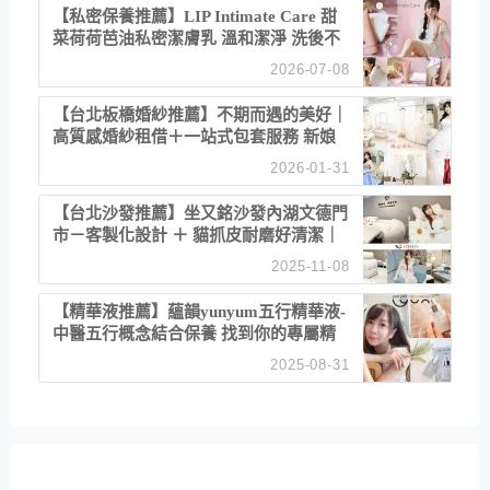
【私密保養推薦】LIP Intimate Care 甜
菜荷荷芭油私密潔膚乳 溫和潔淨 洗後不
乾澀 不起泡反而更舒服！
2026-07-08
【台北板橋婚紗推薦】不期而遇的美好｜
高質感婚紗租借＋一站式包套服務 新娘
備婚省心首選！
2026-01-31
【台北沙發推薦】坐又銘沙發內湖文德門
市－客製化設計 ＋ 貓抓皮耐磨好清潔｜
直營直銷、價格透明 高CP值打造夢想
2025-11-08
居家風格
【精華液推薦】蘊韻yunyum五行精華液-
中醫五行概念結合保養 找到你的專屬精
華！ 水㊀土㊀就選「潤・賦精華」維持
2025-08-31
肌膚剛剛好的平衡