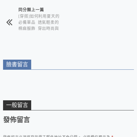
相連文章
同分類上一篇
[穿搭]如何利用夏天的
必備單品 透氣輕柔的
棉麻服飾 穿出時尚與
潮流感 打造多種Look
-築棉麻服飾
臉書留言
一般留言
發佈留言