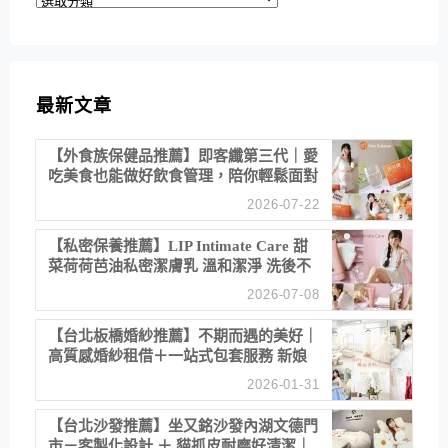
類
最新文章
【外食族保健品推薦】即客纖第三代｜愛
吃美食也能做好飲食管理，陪你輕鬆面對
聚餐日常！
2026-07-22
【私密保養推薦】LIP Intimate Care 甜
菜荷荷芭油私密潔膚乳 溫和潔淨 洗後不
乾澀 不起泡反而更舒服！
2026-07-08
【台北板橋婚紗推薦】不期而遇的美好｜
高質感婚紗租借＋一站式包套服務 新娘
備婚省心首選！
2026-01-31
【台北沙發推薦】坐又銘沙發內湖文德門
市－客製化設計 ＋ 貓抓皮耐磨好清潔｜