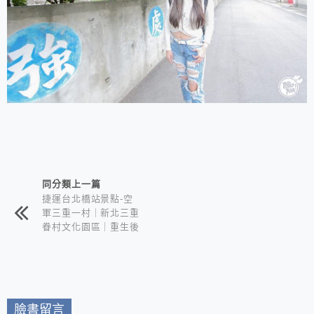
相連文章
同分類上一篇
捷運台北橋站景點-空
軍三重一村｜新北三重
眷村文化園區｜重生後
的新潮文青眷村｜IG打
卡超好拍
臉書留言