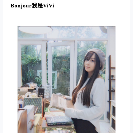
T
Bonjour我是ViVi
E
R
N
A
T
I
V
E
: