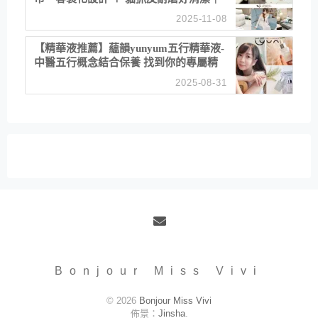
直營直銷、價格透明 高CP值打造夢想
2025-11-08
居家風格
【精華液推薦】蘊韻yunyum五行精華液-
中醫五行概念結合保養 找到你的專屬精
華！ 水㊀土㊀就選「潤・賦精華」維持
2025-08-31
肌膚剛剛好的平衡
Email
Bonjour Miss Vivi
© 2026
Bonjour Miss Vivi
佈景：
Jinsha
.