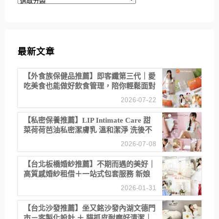
類
最新文章
【外食族保健品推薦】即客纖第三代｜愛
吃美食也能做好飲食管理，陪你輕鬆面對
聚餐日常！
2026-07-22
【私密保養推薦】LIP Intimate Care 甜
菜荷荷芭油私密潔膚乳 溫和潔淨 洗後不
乾澀 不起泡反而更舒服！
2026-07-08
【台北板橋婚紗推薦】不期而遇的美好｜
高質感婚紗租借＋一站式包套服務 新娘
備婚省心首選！
2026-01-31
【台北沙發推薦】坐又銘沙發內湖文德門
市－客製化設計 ＋ 貓抓皮耐磨好清潔｜