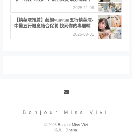
直營直銷、價格透明 高CP值打造夢想
2025-11-08
居家風格
【精華液推薦】蘊韻yunyum五行精華液-
中醫五行概念結合保養 找到你的專屬精
華！ 水㊀土㊀就選「潤・賦精華」維持
2025-08-31
肌膚剛剛好的平衡
Email
Bonjour Miss Vivi
© 2026
Bonjour Miss Vivi
佈景：
Jinsha
.