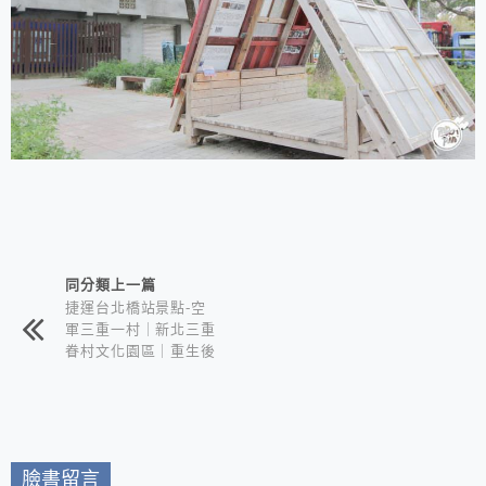
相連文章
同分類上一篇
捷運台北橋站景點-空
軍三重一村｜新北三重
眷村文化園區｜重生後
的新潮文青眷村｜IG打
卡超好拍
臉書留言