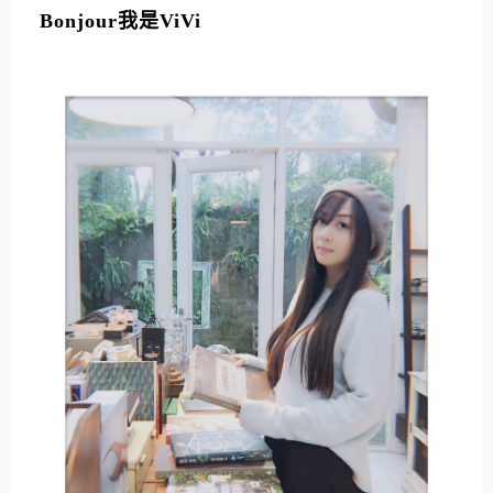
T
Bonjour我是ViVi
E
R
N
A
T
I
V
E
: