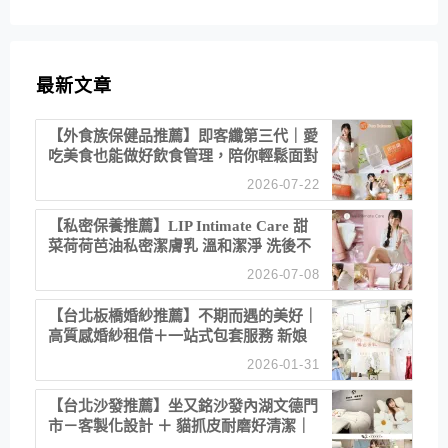
類
最新文章
【外食族保健品推薦】即客纖第三代｜愛
吃美食也能做好飲食管理，陪你輕鬆面對
聚餐日常！
2026-07-22
【私密保養推薦】LIP Intimate Care 甜
菜荷荷芭油私密潔膚乳 溫和潔淨 洗後不
乾澀 不起泡反而更舒服！
2026-07-08
【台北板橋婚紗推薦】不期而遇的美好｜
高質感婚紗租借＋一站式包套服務 新娘
備婚省心首選！
2026-01-31
【台北沙發推薦】坐又銘沙發內湖文德門
市－客製化設計 ＋ 貓抓皮耐磨好清潔｜
直營直銷、價格透明 高CP值打造夢想