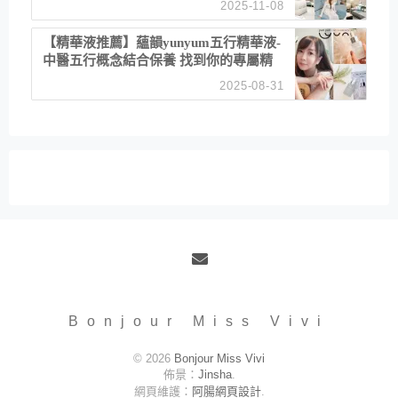
2025-11-08
居家風格
【精華液推薦】蘊韻yunyum五行精華液-
中醫五行概念結合保養 找到你的專屬精
華！ 水㊀土㊀就選「潤・賦精華」維持
2025-08-31
肌膚剛剛好的平衡
Email
Bonjour Miss Vivi
© 2026
Bonjour Miss Vivi
佈景：
Jinsha
.
網頁維護：
阿腸網頁設計
.