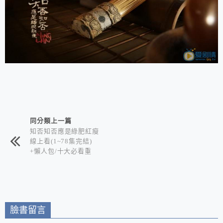
相連文章
同分類上一篇
知否知否應是綠肥紅瘦
線上看(1~78集完結)
+懶人包/十大必看重
點/經典台詞/劇情簡介/
角色人物/分集介紹
臉書留言