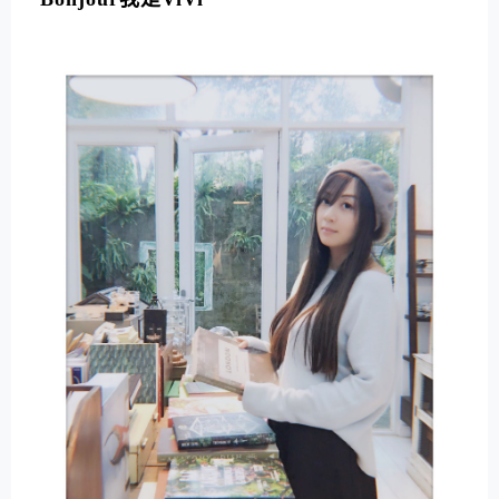
E
R
N
A
T
I
V
E
: