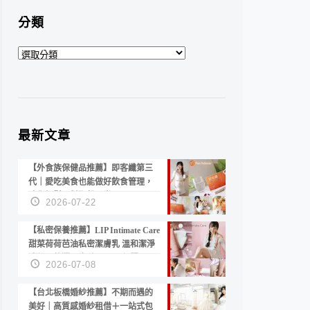
分類
分
類
最新文章
【外食族保健品推薦】即客纖第三
代｜愛吃美食也能做好飲食管理，
陪你輕鬆面對聚餐日常！
2026-07-22
【私密保養推薦】LIP Intimate Care
甜菜荷荷芭油私密潔膚乳 溫和潔淨
洗後不乾澀 不起泡反而更舒服！
2026-07-08
【台北板橋婚紗推薦】不期而遇的
美好｜高質感婚紗租借＋一站式包