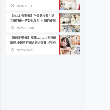
套服務 新娘備婚省心首選！
2026-01-31
【台北沙發推薦】坐又銘沙發內湖
文德門市－客製化設計 ＋ 貓抓皮耐
磨好清潔｜直營直銷、價格透明
2025-11-08
高CP值打造夢想居家風格
【精華液推薦】蘊韻yunyum五行精
華液-中醫五行概念結合保養 找到你
的專屬精華！ 水㊀土㊀就選「潤・
2025-08-31
賦精華」維持肌膚剛剛好的平衡