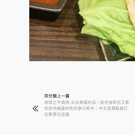
相連文章
同分類上一篇
琉球之牛燒肉-北谷美國村店｜如何省荷包又能
吃到沖繩最好吃的夢幻和牛｜中文菜單點餐訂
位教學在這篇