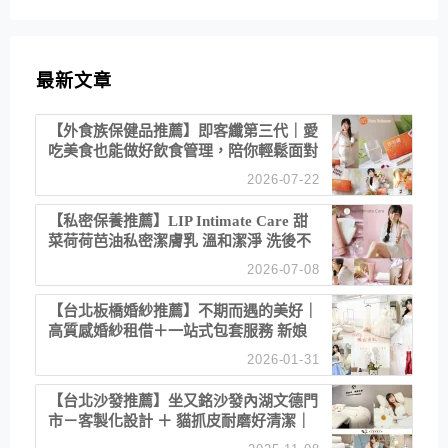
最新文章
【外食族保健品推薦】即客纖第三代｜愛
吃美食也能做好飲食管理，陪你輕鬆面對
聚餐日常！
2026-07-22
【私密保養推薦】LIP Intimate Care 甜
菜荷荷芭油私密潔膚乳 溫和潔淨 洗後不
乾澀 不起泡反而更舒服！
2026-07-08
【台北板橋婚紗推薦】不期而遇的美好｜
高質感婚紗租借＋一站式包套服務 新娘
備婚省心首選！
2026-01-31
【台北沙發推薦】坐又銘沙發內湖文德門
市－客製化設計 ＋ 貓抓皮耐磨好清潔｜
直營直銷、價格透明 高CP值打造夢想