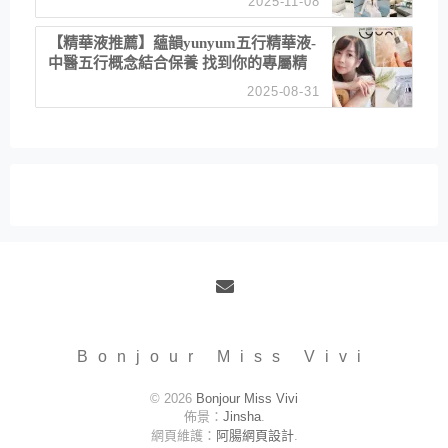
2025-11-08
居家風格
【精華液推薦】蘊韻yunyum五行精華液-
中醫五行概念結合保養 找到你的專屬精
華！ 水㊀土㊀就選「潤・賦精華」維持
2025-08-31
肌膚剛剛好的平衡
Email
Bonjour Miss Vivi
© 2026
Bonjour Miss Vivi
佈景：
Jinsha
.
網頁維護：
阿腸網頁設計
.