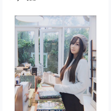
E
R
N
A
T
I
V
E
: