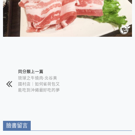
相連文章
同分類上一篇
琉球之牛燒肉-北谷美
國村店｜如何省荷包又
能吃到沖繩最好吃的夢
幻和牛｜中文菜單點餐
訂位教學在這篇
臉書留言