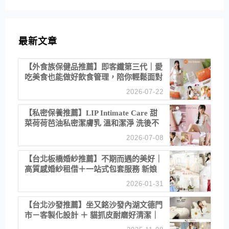
最新文章
【外食族保健品推薦】即客纖第三代｜愛
吃美食也能做好飲食管理，陪你輕鬆面對
聚餐日常！
2026-07-22
【私密保養推薦】LIP Intimate Care 甜
菜荷荷芭油私密潔膚乳 溫和潔淨 洗後不
乾澀 不起泡反而更舒服！
2026-07-08
【台北板橋婚紗推薦】不期而遇的美好｜
高質感婚紗租借＋一站式包套服務 新娘
備婚省心首選！
2026-01-31
【台北沙發推薦】坐又銘沙發內湖文德門
市－客製化設計 ＋ 貓抓皮耐磨好清潔｜
直營直銷、價格透明 高CP值打造夢想