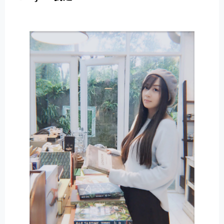
E
R
N
A
T
I
V
E
: