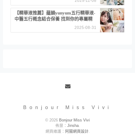
2025-11-08
居家風格
【精華液推薦】蘊韻yunyum五行精華液-
中醫五行概念結合保養 找到你的專屬精
華！ 水㊀土㊀就選「潤・賦精華」維持
2025-08-31
肌膚剛剛好的平衡
Email
Bonjour Miss Vivi
© 2026
Bonjour Miss Vivi
佈景：
Jinsha
.
網頁維護：
阿腸網頁設計
.