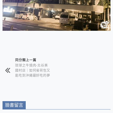
相連文章
同分類上一篇
琉球之牛燒肉-北谷美
國村店｜如何省荷包又
能吃到沖繩最好吃的夢
幻和牛｜中文菜單點餐
訂位教學在這篇
臉書留言