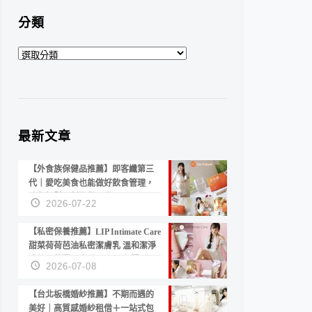
分類
分
類
最新文章
【外食族保健品推薦】即客纖第三
代｜愛吃美食也能做好飲食管理，
陪你輕鬆面對聚餐日常！
2026-07-22
【私密保養推薦】LIP Intimate Care
甜菜荷荷芭油私密潔膚乳 溫和潔淨
洗後不乾澀 不起泡反而更舒服！
2026-07-08
【台北板橋婚紗推薦】不期而遇的
美好｜高質感婚紗租借＋一站式包