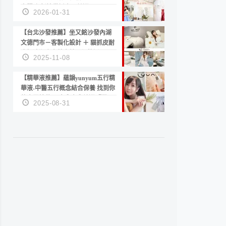
套服務 新娘備婚省心首選！
2026-01-31
【台北沙發推薦】坐又銘沙發內湖
文德門市－客製化設計 ＋ 貓抓皮耐
磨好清潔｜直營直銷、價格透明
2025-11-08
高CP值打造夢想居家風格
【精華液推薦】蘊韻yunyum五行精
華液-中醫五行概念結合保養 找到你
的專屬精華！ 水㊀土㊀就選「潤・
2025-08-31
賦精華」維持肌膚剛剛好的平衡