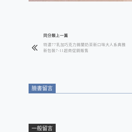
相連文章
同分類上一篇
特濃77乳加巧克力錫蘭奶茶新口味大人系典雅
新包裝7-11超商促銷販售
臉書留言
一般留言