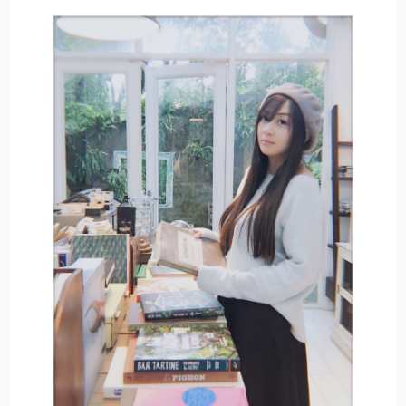
N
A
T
I
V
E
: