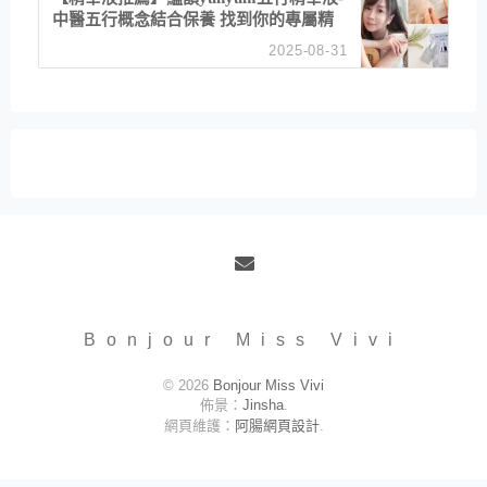
中醫五行概念結合保養 找到你的專屬精
華！ 水㊀土㊀就選「潤・賦精華」維持
2025-08-31
肌膚剛剛好的平衡
Email
Bonjour Miss Vivi
© 2026
Bonjour Miss Vivi
佈景：
Jinsha
.
網頁維護：
阿腸網頁設計
.