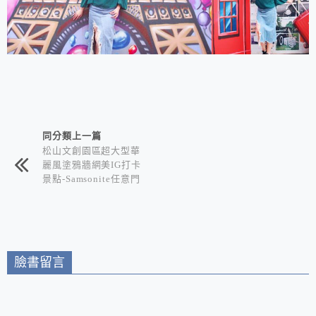
相連文章
同分類上一篇
松山文創園區超大型華
麗風塗鴉牆網美IG打卡
景點-Samsonite任意門
帶你環遊世界
臉書留言