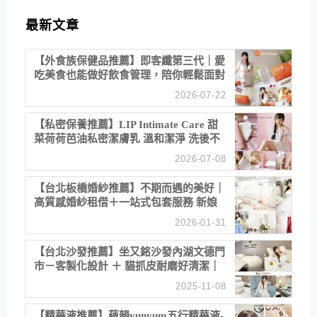
最新文章
【外食族保健品推薦】即客纖第三代｜愛
吃美食也能做好飲食管理，陪你輕鬆面對
聚餐日常！
2026-07-22
【私密保養推薦】LIP Intimate Care 甜
菜荷荷芭油私密潔膚乳 溫和潔淨 洗後不
乾澀 不起泡反而更舒服！
2026-07-08
【台北板橋婚紗推薦】不期而遇的美好｜
高質感婚紗租借＋一站式包套服務 新娘
備婚省心首選！
2026-01-31
【台北沙發推薦】坐又銘沙發內湖文德門
市－客製化設計 ＋ 貓抓皮耐磨好清潔｜
直營直銷、價格透明 高CP值打造夢想
2025-11-08
居家風格
【精華液推薦】蘊韻yunyum五行精華液-