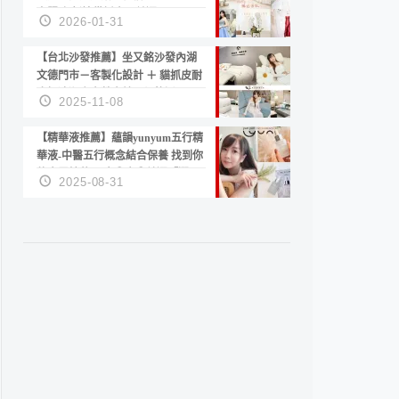
套服務 新娘備婚省心首選！
2026-01-31
【台北沙發推薦】坐又銘沙發內湖
文德門市－客製化設計 ＋ 貓抓皮耐
磨好清潔｜直營直銷、價格透明
2025-11-08
高CP值打造夢想居家風格
【精華液推薦】蘊韻yunyum五行精
華液-中醫五行概念結合保養 找到你
的專屬精華！ 水㊀土㊀就選「潤・
2025-08-31
賦精華」維持肌膚剛剛好的平衡