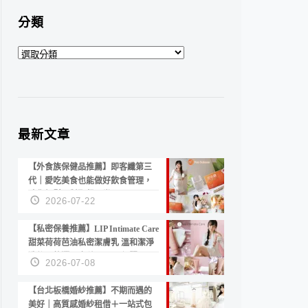
分類
分
類
最新文章
【外食族保健品推薦】即客纖第三
代｜愛吃美食也能做好飲食管理，
陪你輕鬆面對聚餐日常！
2026-07-22
【私密保養推薦】LIP Intimate Care
甜菜荷荷芭油私密潔膚乳 溫和潔淨
洗後不乾澀 不起泡反而更舒服！
2026-07-08
【台北板橋婚紗推薦】不期而遇的
美好｜高質感婚紗租借＋一站式包