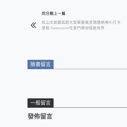
相連文章
同分類上一篇
松山文創園區超大型華麗風塗鴉牆網美IG打卡
景點-Samsonite任意門帶你環遊世界
臉書留言
一般留言
發佈留言