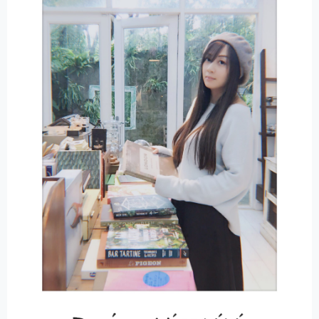
T
I
V
E
: