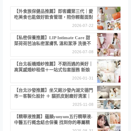
【外食族保健品推薦】即客纖第三代｜愛
吃美食也能做好飲食管理，陪你輕鬆面對
聚餐日常！
2026-07-22
【私密保養推薦】LIP Intimate Care 甜
菜荷荷芭油私密潔膚乳 溫和潔淨 洗後不
乾澀 不起泡反而更舒服！
2026-07-08
【台北板橋婚紗推薦】不期而遇的美好｜
高質感婚紗租借＋一站式包套服務 新娘
備婚省心首選！
2026-01-31
【台北沙發推薦】坐又銘沙發內湖文德門
市－客製化設計 ＋ 貓抓皮耐磨好清潔｜
直營直銷、價格透明 高CP值打造夢想
2025-11-08
居家風格
【精華液推薦】蘊韻yunyum五行精華液-
中醫五行概念結合保養 找到你的專屬精
華！ 水㊀土㊀就選「潤・賦精華」維持
2025-08-31