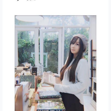
E
R
N
A
T
I
V
E
: