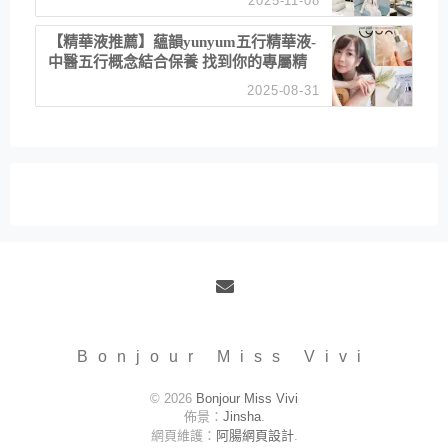
2025-11-08
居家風格
【精華液推薦】蘊韻yunyum五行精華液-
中醫五行概念結合保養 找到你的專屬精
華！ 水㊀土㊀就選「潤・賦精華」維持
2025-08-31
肌膚剛剛好的平衡
Email
Bonjour Miss Vivi
© 2026
Bonjour Miss Vivi
佈景：
Jinsha
.
網頁維護：
阿腸網頁設計
.