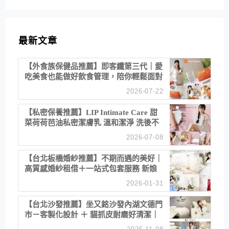
最新文章
【外食族保健品推薦】即客纖第三代｜愛
吃美食也能做好飲食管理，陪你輕鬆面對
聚餐日常！
2026-07-22
【私密保養推薦】LIP Intimate Care 甜
菜荷荷芭油私密潔膚乳 溫和潔淨 洗後不
乾澀 不起泡反而更舒服！
2026-07-08
【台北板橋婚紗推薦】不期而遇的美好｜
高質感婚紗租借＋一站式包套服務 新娘
備婚省心首選！
2026-01-31
【台北沙發推薦】坐又銘沙發內湖文德門
市－客製化設計 ＋ 貓抓皮耐磨好清潔｜
直營直銷、價格透明 高CP值打造夢想