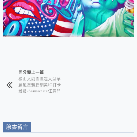
相連文章
同分類上一篇
松山文創園區超大型華
麗風塗鴉牆網美IG打卡
景點-Samsonite任意門
帶你環遊世界
臉書留言