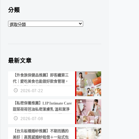
分類
分
類
最新文章
【外食族保健品推薦】即客纖第三
代｜愛吃美食也能做好飲食管理，
陪你輕鬆面對聚餐日常！
2026-07-22
【私密保養推薦】LIP Intimate Care
甜菜荷荷芭油私密潔膚乳 溫和潔淨
洗後不乾澀 不起泡反而更舒服！
2026-07-08
【台北板橋婚紗推薦】不期而遇的
美好｜高質感婚紗租借＋一站式包