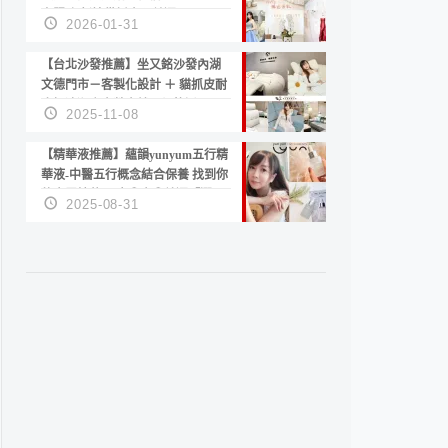
套服務 新娘備婚省心首選！
2026-01-31
【台北沙發推薦】坐又銘沙發內湖
文德門市－客製化設計 ＋ 貓抓皮耐
磨好清潔｜直營直銷、價格透明
2025-11-08
高CP值打造夢想居家風格
【精華液推薦】蘊韻yunyum五行精
華液-中醫五行概念結合保養 找到你
的專屬精華！ 水㊀土㊀就選「潤・
2025-08-31
賦精華」維持肌膚剛剛好的平衡