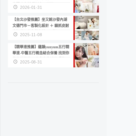
套服務 新娘備婚省心首選！
2026-01-31
【台北沙發推薦】坐又銘沙發內湖
文德門市－客製化設計 ＋ 貓抓皮耐
磨好清潔｜直營直銷、價格透明
2025-11-08
高CP值打造夢想居家風格
【精華液推薦】蘊韻yunyum五行精
華液-中醫五行概念結合保養 找到你
的專屬精華！ 水㊀土㊀就選「潤・
2025-08-31
賦精華」維持肌膚剛剛好的平衡