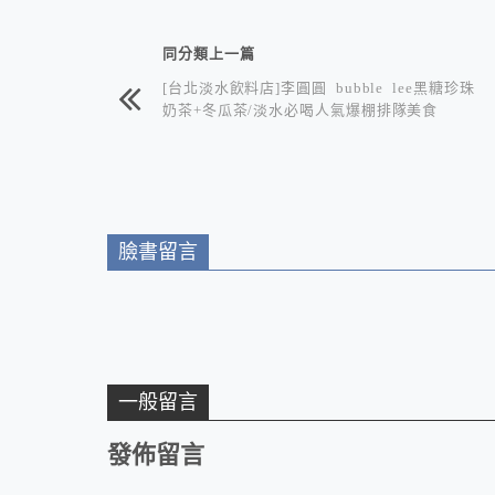
相連文章
同分類上一篇
[台北淡水飲料店]李圓圓 bubble lee黑糖珍珠
奶茶+冬瓜茶/淡水必喝人氣爆棚排隊美食
臉書留言
一般留言
發佈留言