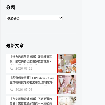
分類
分
類
最新文章
【外食族保健品推薦】即客纖第三
代｜愛吃美食也能做好飲食管理，
陪你輕鬆面對聚餐日常！
2026-07-22
【私密保養推薦】LIP Intimate Care
甜菜荷荷芭油私密潔膚乳 溫和潔淨
洗後不乾澀 不起泡反而更舒服！
2026-07-08
【台北板橋婚紗推薦】不期而遇的
美好｜高質感婚紗租借＋一站式包