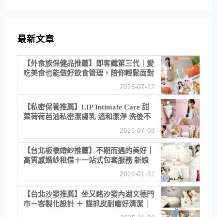
最新文章
【外食族保健品推薦】即客纖第三代｜愛
吃美食也能做好飲食管理，陪你輕鬆面對
聚餐日常！
2026-07-22
【私密保養推薦】LIP Intimate Care 甜
菜荷荷芭油私密潔膚乳 溫和潔淨 洗後不
乾澀 不起泡反而更舒服！
2026-07-08
【台北板橋婚紗推薦】不期而遇的美好｜
高質感婚紗租借＋一站式包套服務 新娘
備婚省心首選！
2026-01-31
【台北沙發推薦】坐又銘沙發內湖文德門
市－客製化設計 ＋ 貓抓皮耐磨好清潔｜
直營直銷、價格透明 高CP值打造夢想