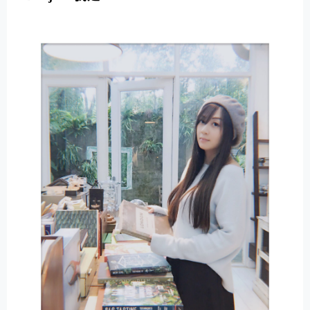
E
R
N
A
T
I
V
E
: