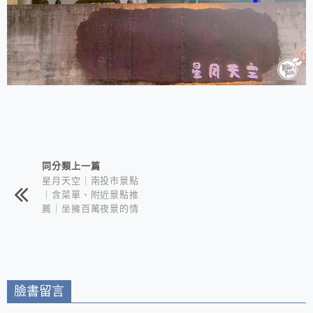
相連文章
同分類上一篇
星月天空｜南投市景點
｜含菜單、附近景點推
薦｜坐擁百萬夜景的情
侶約會聖地
臉書留言