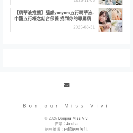
2025-11-08
居家風格
【精華液推薦】蘊韻yunyum五行精華液-
中醫五行概念結合保養 找到你的專屬精
華！ 水㊀土㊀就選「潤・賦精華」維持
2025-08-31
肌膚剛剛好的平衡
Email
Bonjour Miss Vivi
© 2026
Bonjour Miss Vivi
佈景：
Jinsha
.
網頁維護：
阿腸網頁設計
.