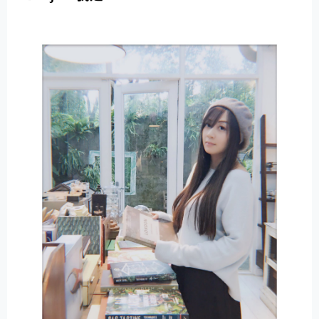
E
R
N
A
T
I
V
E
: