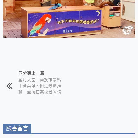
相連文章
同分類上一篇
星月天空｜南投市景點
｜含菜單、附近景點推
薦｜坐擁百萬夜景的情
侶約會聖地
臉書留言