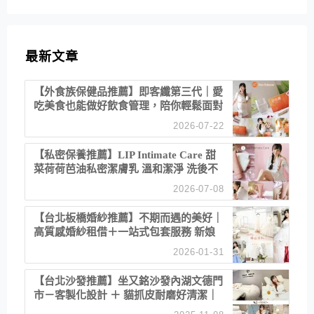
最新文章
【外食族保健品推薦】即客纖第三代｜愛
吃美食也能做好飲食管理，陪你輕鬆面對
聚餐日常！
2026-07-22
【私密保養推薦】LIP Intimate Care 甜
菜荷荷芭油私密潔膚乳 溫和潔淨 洗後不
乾澀 不起泡反而更舒服！
2026-07-08
【台北板橋婚紗推薦】不期而遇的美好｜
高質感婚紗租借＋一站式包套服務 新娘
備婚省心首選！
2026-01-31
【台北沙發推薦】坐又銘沙發內湖文德門
市－客製化設計 ＋ 貓抓皮耐磨好清潔｜
直營直銷、價格透明 高CP值打造夢想