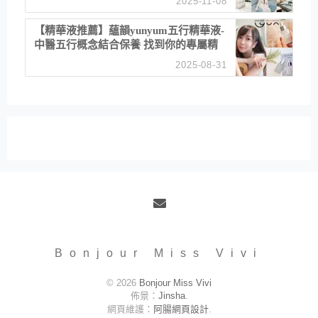
2025-11-08
居家風格
【精華液推薦】蘊韻yunyum五行精華液-
中醫五行概念結合保養 找到你的專屬精
華！ 水㊀土㊀就選「潤・賦精華」維持
2025-08-31
肌膚剛剛好的平衡
Email
Bonjour Miss Vivi
© 2026
Bonjour Miss Vivi
佈景：
Jinsha
.
網頁維護：
阿腸網頁設計
.