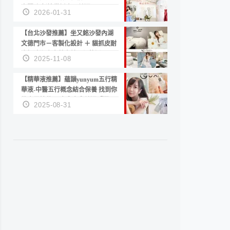
套服務 新娘備婚省心首選！
2026-01-31
【台北沙發推薦】坐又銘沙發內湖
文德門市－客製化設計 ＋ 貓抓皮耐
磨好清潔｜直營直銷、價格透明
2025-11-08
高CP值打造夢想居家風格
【精華液推薦】蘊韻yunyum五行精
華液-中醫五行概念結合保養 找到你
的專屬精華！ 水㊀土㊀就選「潤・
2025-08-31
賦精華」維持肌膚剛剛好的平衡