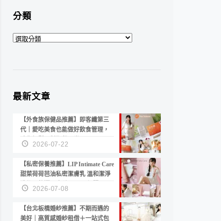
分類
分
類
最新文章
【外食族保健品推薦】即客纖第三
代｜愛吃美食也能做好飲食管理，
陪你輕鬆面對聚餐日常！
2026-07-22
【私密保養推薦】LIP Intimate Care
甜菜荷荷芭油私密潔膚乳 溫和潔淨
洗後不乾澀 不起泡反而更舒服！
2026-07-08
【台北板橋婚紗推薦】不期而遇的
美好｜高質感婚紗租借＋一站式包