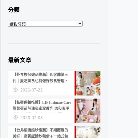
分類
分
類
最新文章
【外食族保健品推薦】即客纖第三
代｜愛吃美食也能做好飲食管理，
陪你輕鬆面對聚餐日常！
2026-07-22
【私密保養推薦】LIP Intimate Care
甜菜荷荷芭油私密潔膚乳 溫和潔淨
洗後不乾澀 不起泡反而更舒服！
2026-07-08
【台北板橋婚紗推薦】不期而遇的
美好｜高質感婚紗租借＋一站式包