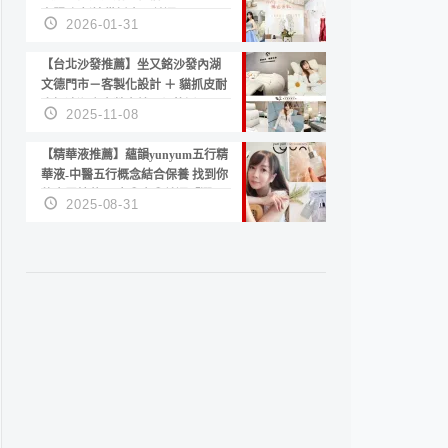
套服務 新娘備婚省心首選！
2026-01-31
【台北沙發推薦】坐又銘沙發內湖
文德門市－客製化設計 ＋ 貓抓皮耐
磨好清潔｜直營直銷、價格透明
2025-11-08
高CP值打造夢想居家風格
【精華液推薦】蘊韻yunyum五行精
華液-中醫五行概念結合保養 找到你
的專屬精華！ 水㊀土㊀就選「潤・
2025-08-31
賦精華」維持肌膚剛剛好的平衡