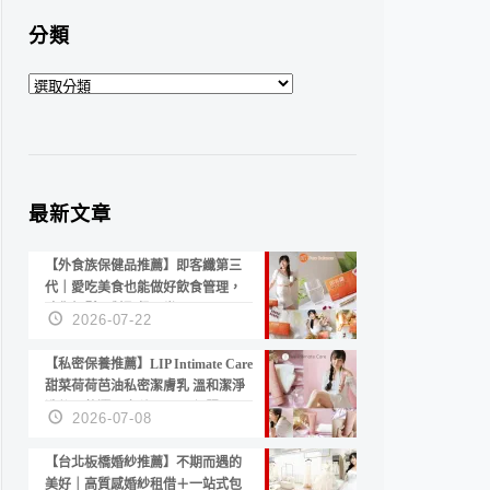
分類
分
類
最新文章
【外食族保健品推薦】即客纖第三
代｜愛吃美食也能做好飲食管理，
陪你輕鬆面對聚餐日常！
2026-07-22
【私密保養推薦】LIP Intimate Care
甜菜荷荷芭油私密潔膚乳 溫和潔淨
洗後不乾澀 不起泡反而更舒服！
2026-07-08
【台北板橋婚紗推薦】不期而遇的
美好｜高質感婚紗租借＋一站式包