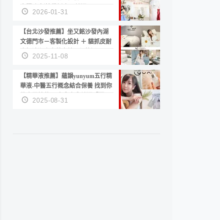
套服務 新娘備婚省心首選！
2026-01-31
【台北沙發推薦】坐又銘沙發內湖
文德門市－客製化設計 ＋ 貓抓皮耐
磨好清潔｜直營直銷、價格透明
2025-11-08
高CP值打造夢想居家風格
【精華液推薦】蘊韻yunyum五行精
華液-中醫五行概念結合保養 找到你
的專屬精華！ 水㊀土㊀就選「潤・
2025-08-31
賦精華」維持肌膚剛剛好的平衡