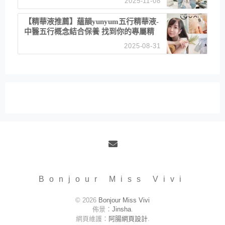
2025-11-08
居家風格
【精華液推薦】蘊韻yunyum五行精華液-
中醫五行概念結合保養 找到你的專屬精
華！ 水㊀土㊀就選「潤・賦精華」維持
2025-08-31
肌膚剛剛好的平衡
Email
Bonjour Miss Vivi
© 2026
Bonjour Miss Vivi
佈景：
Jinsha
.
網頁維護：
阿腸網頁設計
.