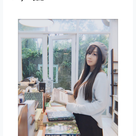
E
R
N
A
T
I
V
E
: