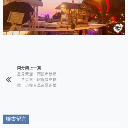
相連文章
同分類上一篇
星月天空｜南投市景點
｜含菜單、附近景點推
薦｜坐擁百萬夜景的情
侶約會聖地
臉書留言