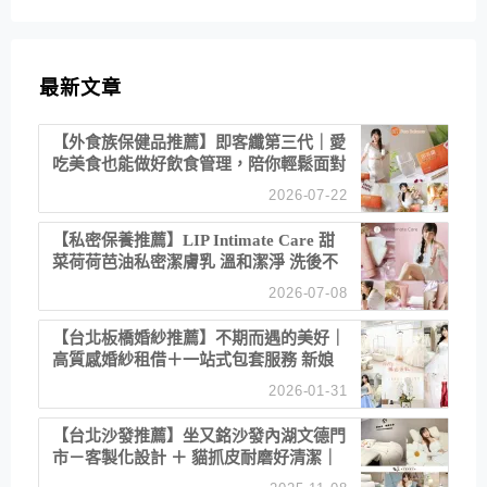
最新文章
【外食族保健品推薦】即客纖第三代｜愛
吃美食也能做好飲食管理，陪你輕鬆面對
聚餐日常！
2026-07-22
【私密保養推薦】LIP Intimate Care 甜
菜荷荷芭油私密潔膚乳 溫和潔淨 洗後不
乾澀 不起泡反而更舒服！
2026-07-08
【台北板橋婚紗推薦】不期而遇的美好｜
高質感婚紗租借＋一站式包套服務 新娘
備婚省心首選！
2026-01-31
【台北沙發推薦】坐又銘沙發內湖文德門
市－客製化設計 ＋ 貓抓皮耐磨好清潔｜
直營直銷、價格透明 高CP值打造夢想