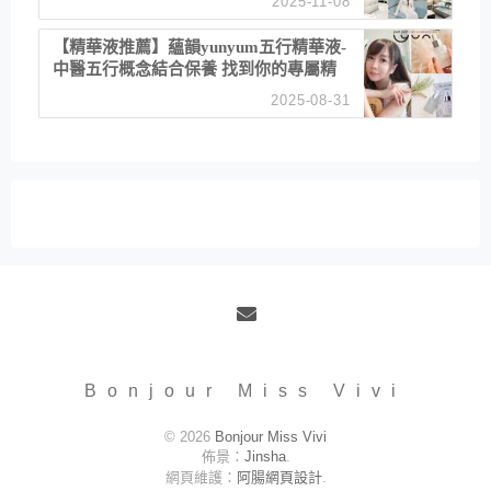
2025-11-08
居家風格
【精華液推薦】蘊韻yunyum五行精華液-
中醫五行概念結合保養 找到你的專屬精
華！ 水㊀土㊀就選「潤・賦精華」維持
2025-08-31
肌膚剛剛好的平衡
Email
Bonjour Miss Vivi
© 2026
Bonjour Miss Vivi
佈景：
Jinsha
.
網頁維護：
阿腸網頁設計
.