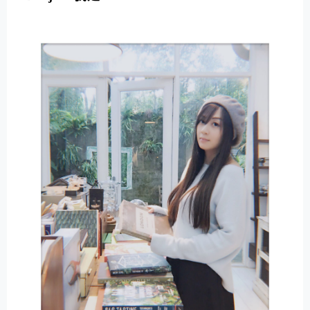
E
R
N
A
T
I
V
E
: