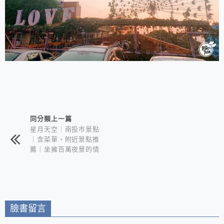
相連文章
同分類上一篇
星月天空｜南投市景點
｜含菜單、附近景點推
薦｜坐擁百萬夜景的情
侶約會聖地
臉書留言