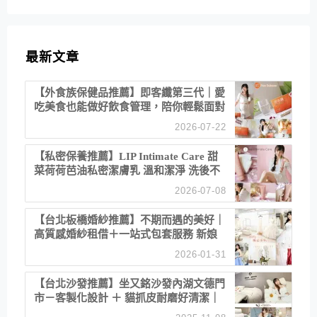
最新文章
【外食族保健品推薦】即客纖第三代｜愛
吃美食也能做好飲食管理，陪你輕鬆面對
聚餐日常！
2026-07-22
【私密保養推薦】LIP Intimate Care 甜
菜荷荷芭油私密潔膚乳 溫和潔淨 洗後不
乾澀 不起泡反而更舒服！
2026-07-08
【台北板橋婚紗推薦】不期而遇的美好｜
高質感婚紗租借＋一站式包套服務 新娘
備婚省心首選！
2026-01-31
【台北沙發推薦】坐又銘沙發內湖文德門
市－客製化設計 ＋ 貓抓皮耐磨好清潔｜
直營直銷、價格透明 高CP值打造夢想