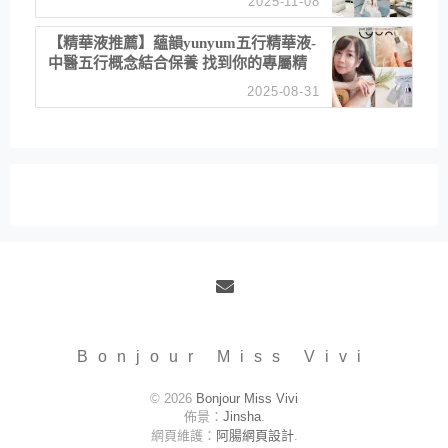
2025-11-08
居家風格
【精華液推薦】蘊韻yunyum五行精華液-
中醫五行概念結合保養 找到你的專屬精
華！ 水㊀土㊀就選「潤・賦精華」維持
2025-08-31
肌膚剛剛好的平衡
Email
Bonjour Miss Vivi
© 2026
Bonjour Miss Vivi
佈景：
Jinsha
.
網頁維護：
阿腸網頁設計
.