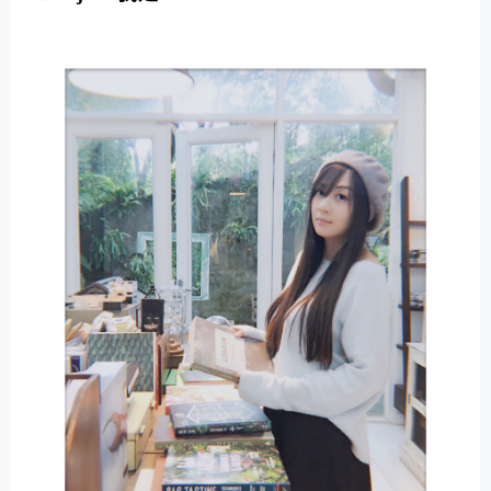
E
R
N
A
T
I
V
E
: