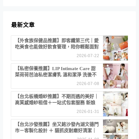
最新文章
【外食族保健品推薦】即客纖第三代｜愛
吃美食也能做好飲食管理，陪你輕鬆面對
聚餐日常！
2026-07-22
【私密保養推薦】LIP Intimate Care 甜
菜荷荷芭油私密潔膚乳 溫和潔淨 洗後不
乾澀 不起泡反而更舒服！
2026-07-08
【台北板橋婚紗推薦】不期而遇的美好｜
高質感婚紗租借＋一站式包套服務 新娘
備婚省心首選！
2026-01-31
【台北沙發推薦】坐又銘沙發內湖文德門
市－客製化設計 ＋ 貓抓皮耐磨好清潔｜
直營直銷、價格透明 高CP值打造夢想