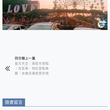
相連文章
同分類上一篇
星月天空｜南投市景點
｜含菜單、附近景點推
薦｜坐擁百萬夜景的情
侶約會聖地
臉書留言