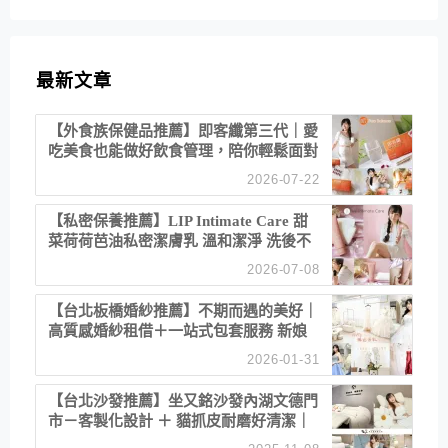
最新文章
【外食族保健品推薦】即客纖第三代｜愛
吃美食也能做好飲食管理，陪你輕鬆面對
聚餐日常！
2026-07-22
【私密保養推薦】LIP Intimate Care 甜
菜荷荷芭油私密潔膚乳 溫和潔淨 洗後不
乾澀 不起泡反而更舒服！
2026-07-08
【台北板橋婚紗推薦】不期而遇的美好｜
高質感婚紗租借＋一站式包套服務 新娘
備婚省心首選！
2026-01-31
【台北沙發推薦】坐又銘沙發內湖文德門
市－客製化設計 ＋ 貓抓皮耐磨好清潔｜
直營直銷、價格透明 高CP值打造夢想