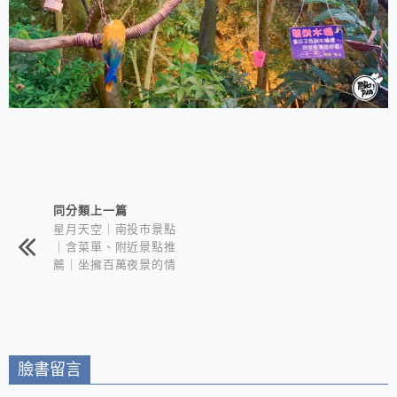
相連文章
同分類上一篇
星月天空｜南投市景點
｜含菜單、附近景點推
薦｜坐擁百萬夜景的情
侶約會聖地
臉書留言