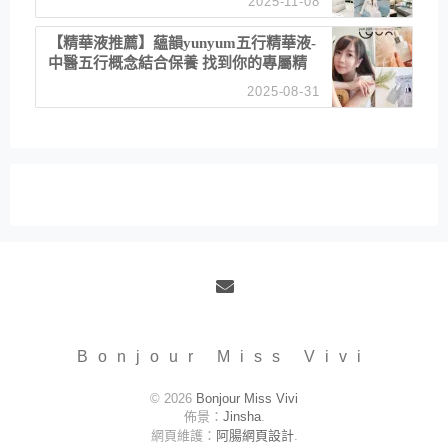
2025-11-08
居家風格
【精華液推薦】蘊韻yunyum五行精華液-
中醫五行概念結合保養 找到你的專屬精
華！ 水㊀土㊀就選「潤・賦精華」維持
2025-08-31
肌膚剛剛好的平衡
Email
Bonjour Miss Vivi
© 2026
Bonjour Miss Vivi
佈景：
Jinsha
.
網頁維護：
阿腸網頁設計
.