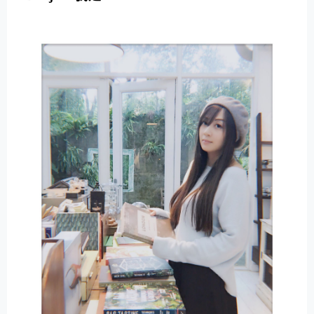
E
R
N
A
T
I
V
E
: