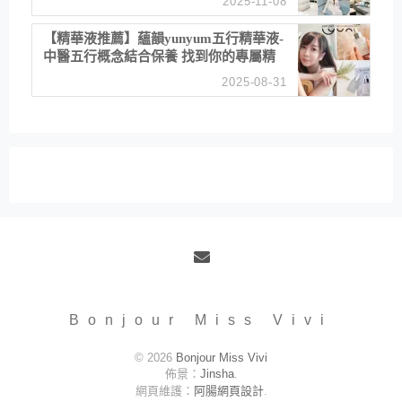
2025-11-08
居家風格
【精華液推薦】蘊韻yunyum五行精華液-
中醫五行概念結合保養 找到你的專屬精
華！ 水㊀土㊀就選「潤・賦精華」維持
2025-08-31
肌膚剛剛好的平衡
Email
Bonjour Miss Vivi
© 2026
Bonjour Miss Vivi
佈景：
Jinsha
.
網頁維護：
阿腸網頁設計
.