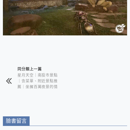
相連文章
同分類上一篇
星月天空｜南投市景點
｜含菜單、附近景點推
薦｜坐擁百萬夜景的情
侶約會聖地
臉書留言