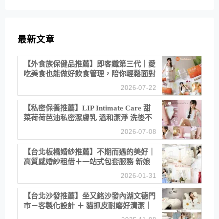
最新文章
【外食族保健品推薦】即客纖第三代｜愛
吃美食也能做好飲食管理，陪你輕鬆面對
聚餐日常！
2026-07-22
【私密保養推薦】LIP Intimate Care 甜
菜荷荷芭油私密潔膚乳 溫和潔淨 洗後不
乾澀 不起泡反而更舒服！
2026-07-08
【台北板橋婚紗推薦】不期而遇的美好｜
高質感婚紗租借＋一站式包套服務 新娘
備婚省心首選！
2026-01-31
【台北沙發推薦】坐又銘沙發內湖文德門
市－客製化設計 ＋ 貓抓皮耐磨好清潔｜
直營直銷、價格透明 高CP值打造夢想