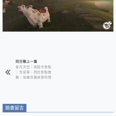
相連文章
同分類上一篇
星月天空｜南投市景點
｜含菜單、附近景點推
薦｜坐擁百萬夜景的情
侶約會聖地
臉書留言