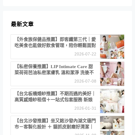
最新文章
【外食族保健品推薦】即客纖第三代｜愛
吃美食也能做好飲食管理，陪你輕鬆面對
聚餐日常！
2026-07-22
【私密保養推薦】LIP Intimate Care 甜
菜荷荷芭油私密潔膚乳 溫和潔淨 洗後不
乾澀 不起泡反而更舒服！
2026-07-08
【台北板橋婚紗推薦】不期而遇的美好｜
高質感婚紗租借＋一站式包套服務 新娘
備婚省心首選！
2026-01-31
【台北沙發推薦】坐又銘沙發內湖文德門
市－客製化設計 ＋ 貓抓皮耐磨好清潔｜
直營直銷、價格透明 高CP值打造夢想