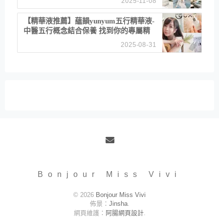
2025-11-08
居家風格
【精華液推薦】蘊韻yunyum五行精華液-
中醫五行概念結合保養 找到你的專屬精
華！ 水㊀土㊀就選「潤・賦精華」維持
2025-08-31
肌膚剛剛好的平衡
Email
Bonjour Miss Vivi
© 2026
Bonjour Miss Vivi
佈景：
Jinsha
.
網頁維護：
阿腸網頁設計
.