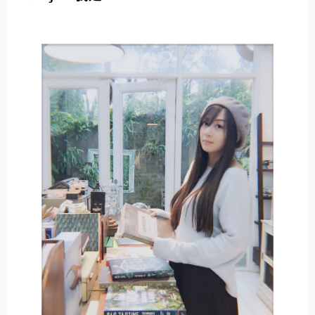
E
R
N
A
T
I
V
E
: