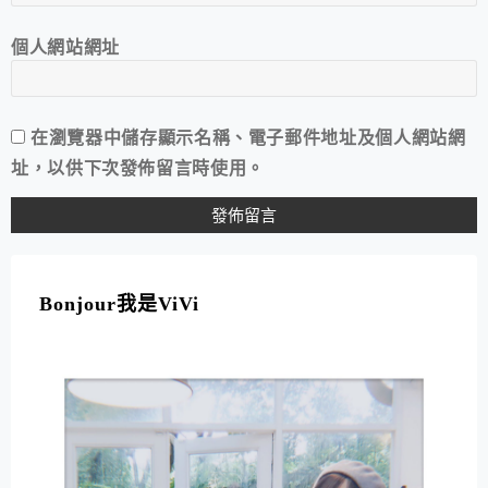
個人網站網址
在
瀏覽器
中儲存顯示名稱、電子郵件地址及個人網站網
址，以供下次發佈留言時使用。
A
L
T
Bonjour我是ViVi
E
R
N
A
T
I
V