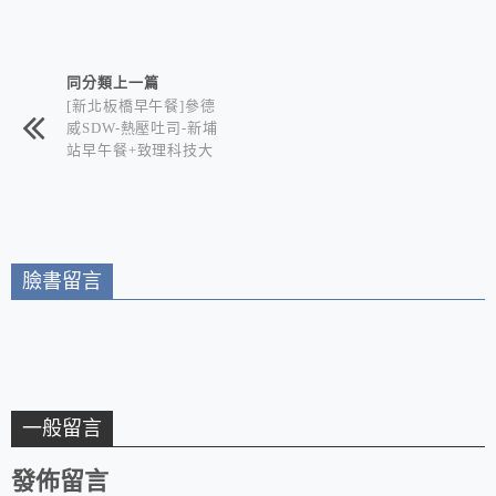
相連文章
同分類上一篇
[新北板橋早午餐]參德
威SDW-熱壓吐司-新埔
站早午餐+致理科技大
學校園美食/會牽絲的
板烤三明治 超人氣輕
食餐飲不能錯過
臉書留言
一般留言
發佈留言