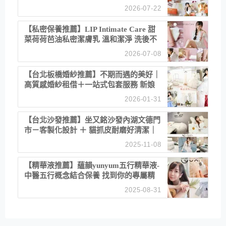
聚餐日常！
2026-07-22
【私密保養推薦】LIP Intimate Care 甜
菜荷荷芭油私密潔膚乳 溫和潔淨 洗後不
乾澀 不起泡反而更舒服！
2026-07-08
【台北板橋婚紗推薦】不期而遇的美好｜
高質感婚紗租借＋一站式包套服務 新娘
備婚省心首選！
2026-01-31
【台北沙發推薦】坐又銘沙發內湖文德門
市－客製化設計 ＋ 貓抓皮耐磨好清潔｜
直營直銷、價格透明 高CP值打造夢想
2025-11-08
居家風格
【精華液推薦】蘊韻yunyum五行精華液-
中醫五行概念結合保養 找到你的專屬精
華！ 水㊀土㊀就選「潤・賦精華」維持
2025-08-31
肌膚剛剛好的平衡