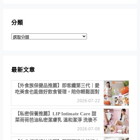
分類
分
類
最新文章
【外食族保健品推薦】即客纖第三代｜愛
吃美食也能做好飲食管理，陪你輕鬆面對
聚餐日常！
2026-07-22
【私密保養推薦】LIP Intimate Care 甜
菜荷荷芭油私密潔膚乳 溫和潔淨 洗後不
乾澀 不起泡反而更舒服！
2026-07-08