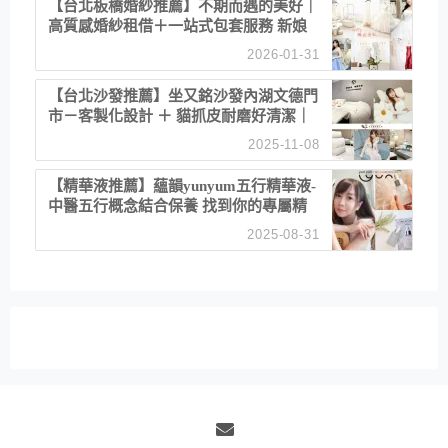
【台北板橋婚紗推薦】不期而遇的美好｜
高質感婚紗租借＋一站式包套服務 新娘
備婚省心首選！
2026-01-31
【台北沙發推薦】坐又銘沙發內湖文德門
市－客製化設計 ＋ 貓抓皮耐磨好清潔｜
直營直銷、價格透明 高CP值打造夢想
2025-11-08
居家風格
【精華液推薦】蘊韻yunyum五行精華液-
中醫五行概念結合保養 找到你的專屬精
華！ 水㊀土㊀就選「潤・賦精華」維持
2025-08-31
肌膚剛剛好的平衡
Email