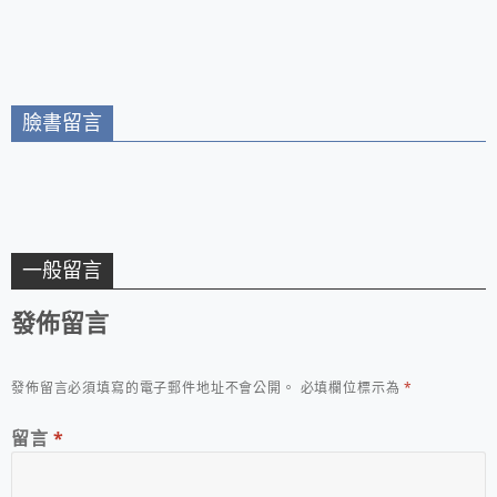
學校園美食/會牽絲的
板烤三明治 超人氣輕
食餐飲不能錯過
臉書留言
一般留言
發佈留言
發佈留言必須填寫的電子郵件地址不會公開。
必填欄位標示為
*
留言
*