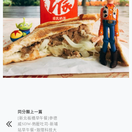
相連文章
同分類上一篇
[新北板橋早午餐]參德
威SDW-熱壓吐司-新埔
站早午餐+致理科技大