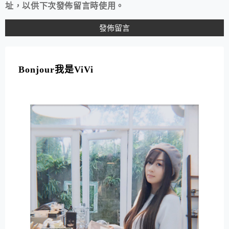
址，以供下次發佈留言時使用。
A
L
T
Bonjour我是ViVi
E
R
N
A
T
I
V
E
: