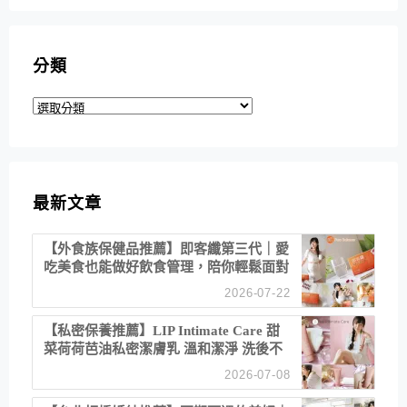
分類
分
類
最新文章
【外食族保健品推薦】即客纖第三代｜愛
吃美食也能做好飲食管理，陪你輕鬆面對
聚餐日常！
2026-07-22
【私密保養推薦】LIP Intimate Care 甜
菜荷荷芭油私密潔膚乳 溫和潔淨 洗後不
乾澀 不起泡反而更舒服！
2026-07-08