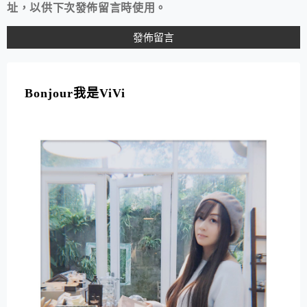
址，以供下次發佈留言時使用。
A
L
T
Bonjour我是ViVi
E
R
N
A
T
I
V
E
: