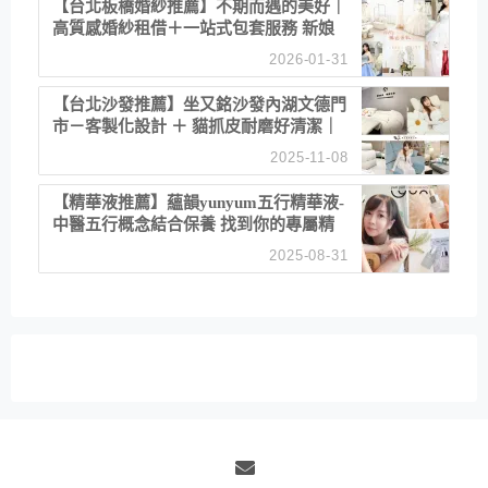
【台北板橋婚紗推薦】不期而遇的美好｜
高質感婚紗租借＋一站式包套服務 新娘
備婚省心首選！
2026-01-31
【台北沙發推薦】坐又銘沙發內湖文德門
市－客製化設計 ＋ 貓抓皮耐磨好清潔｜
直營直銷、價格透明 高CP值打造夢想
2025-11-08
居家風格
【精華液推薦】蘊韻yunyum五行精華液-
中醫五行概念結合保養 找到你的專屬精
華！ 水㊀土㊀就選「潤・賦精華」維持
2025-08-31
肌膚剛剛好的平衡
Email