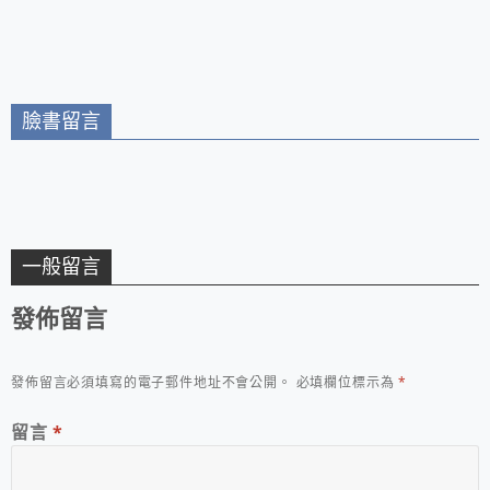
學校園美食/會牽絲的
板烤三明治 超人氣輕
食餐飲不能錯過
臉書留言
一般留言
發佈留言
發佈留言必須填寫的電子郵件地址不會公開。
必填欄位標示為
*
留言
*