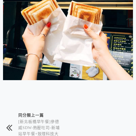
相連文章
同分類上一篇
[新北板橋早午餐]參德
威SDW-熱壓吐司-新埔
站早午餐+致理科技大