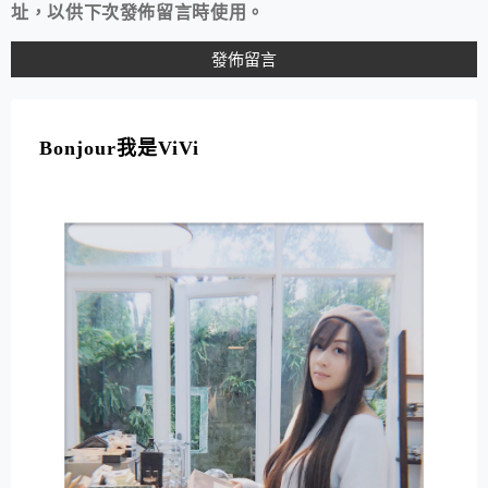
址，以供下次發佈留言時使用。
A
L
T
Bonjour我是ViVi
E
R
N
A
T
I
V
E
: