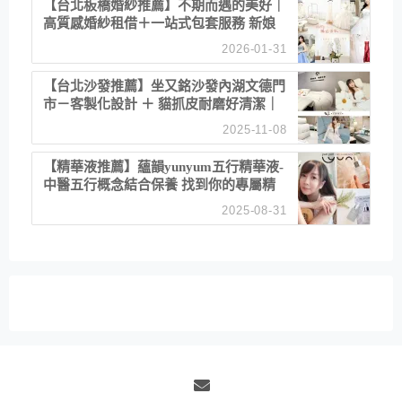
【台北板橋婚紗推薦】不期而遇的美好｜
高質感婚紗租借＋一站式包套服務 新娘
備婚省心首選！
2026-01-31
【台北沙發推薦】坐又銘沙發內湖文德門
市－客製化設計 ＋ 貓抓皮耐磨好清潔｜
直營直銷、價格透明 高CP值打造夢想
2025-11-08
居家風格
【精華液推薦】蘊韻yunyum五行精華液-
中醫五行概念結合保養 找到你的專屬精
華！ 水㊀土㊀就選「潤・賦精華」維持
2025-08-31
肌膚剛剛好的平衡
Email