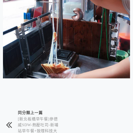
相連文章
同分類上一篇
[新北板橋早午餐]參德
威SDW-熱壓吐司-新埔
站早午餐+致理科技大