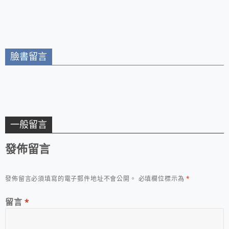
學校園美食/會牽絲的
板烤三明治 超人氣輕
食餐飲不能錯過
臉書留言
一般留言
發佈留言
發佈留言必須填寫的電子郵件地址不會公開。
必填欄位標示為
*
留言
*