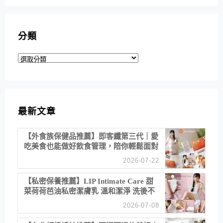
分類
分
類
最新文章
【外食族保健品推薦】即客纖第三代｜愛
吃美食也能做好飲食管理，陪你輕鬆面對
聚餐日常！
2026-07-22
【私密保養推薦】LIP Intimate Care 甜
菜荷荷芭油私密潔膚乳 溫和潔淨 洗後不
乾澀 不起泡反而更舒服！
2026-07-08