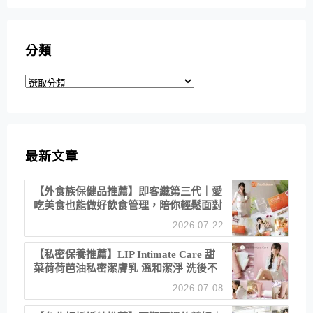
分類
分
類
最新文章
【外食族保健品推薦】即客纖第三代｜愛
吃美食也能做好飲食管理，陪你輕鬆面對
聚餐日常！
2026-07-22
【私密保養推薦】LIP Intimate Care 甜
菜荷荷芭油私密潔膚乳 溫和潔淨 洗後不
乾澀 不起泡反而更舒服！
2026-07-08