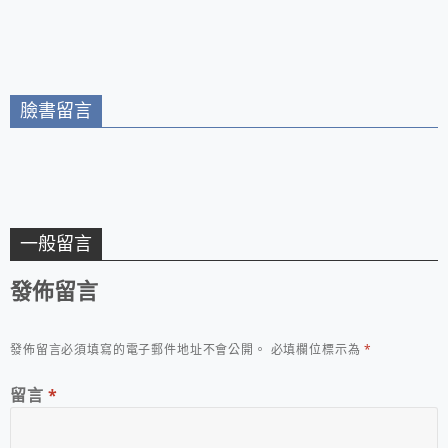
學校園美食/會牽絲的
板烤三明治 超人氣輕
食餐飲不能錯過
臉書留言
一般留言
發佈留言
發佈留言必須填寫的電子郵件地址不會公開。
必填欄位標示為
*
留言
*