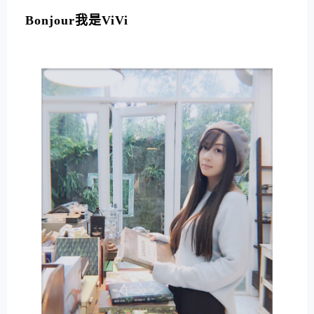
L
T
Bonjour我是ViVi
E
R
N
A
T
I
V
E
: