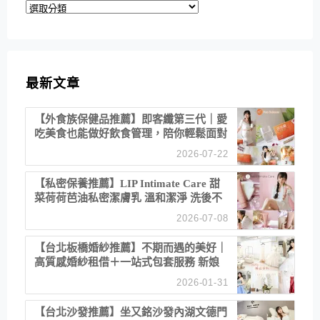
分
類
最新文章
【外食族保健品推薦】即客纖第三代｜愛
吃美食也能做好飲食管理，陪你輕鬆面對
聚餐日常！
2026-07-22
【私密保養推薦】LIP Intimate Care 甜
菜荷荷芭油私密潔膚乳 溫和潔淨 洗後不
乾澀 不起泡反而更舒服！
2026-07-08
【台北板橋婚紗推薦】不期而遇的美好｜
高質感婚紗租借＋一站式包套服務 新娘
備婚省心首選！
2026-01-31
【台北沙發推薦】坐又銘沙發內湖文德門