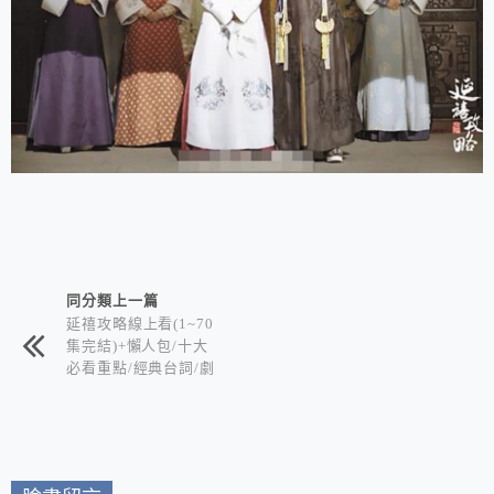
相連文章
同分類上一篇
延禧攻略線上看(1~70
集完結)+懶人包/十大
必看重點/經典台詞/劇
情簡介/角色人物/分集
介紹