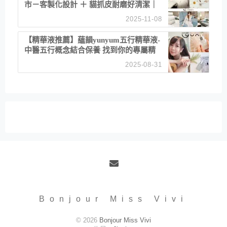
市－客製化設計 ＋ 貓抓皮耐磨好清潔｜
直營直銷、價格透明 高CP值打造夢想
2025-11-08
居家風格
【精華液推薦】蘊韻yunyum五行精華液-
中醫五行概念結合保養 找到你的專屬精
華！ 水㊀土㊀就選「潤・賦精華」維持
2025-08-31
肌膚剛剛好的平衡
Email
Bonjour Miss Vivi
© 2026
Bonjour Miss Vivi