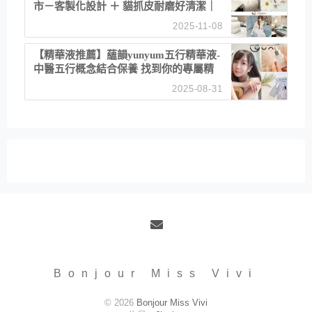
市－客製化設計 ＋ 貓抓皮耐磨好清潔｜
直營直銷、價格透明 高CP值打造夢想
2025-11-08
居家風格
【精華液推薦】蘊韻yunyum五行精華液-
中醫五行概念結合保養 找到你的專屬精
華！ 水㊀土㊀就選「潤・賦精華」維持
2025-08-31
肌膚剛剛好的平衡
Email
Bonjour Miss Vivi
© 2026
Bonjour Miss Vivi