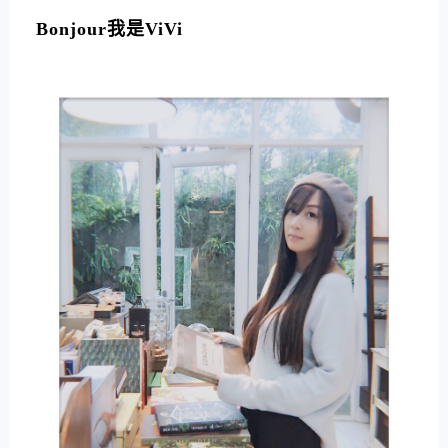
L
T
Bonjour我是ViVi
E
R
N
A
T
I
V
E
: