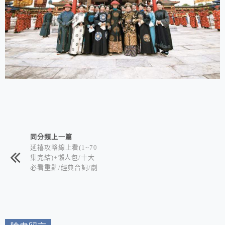
相連文章
同分類上一篇
延禧攻略線上看(1~70
集完結)+懶人包/十大
必看重點/經典台詞/劇
情簡介/角色人物/分集
介紹