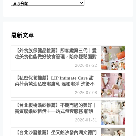
分
類
最新文章
【外食族保健品推薦】即客纖第三代｜愛
吃美食也能做好飲食管理，陪你輕鬆面對
聚餐日常！
2026-07-22
【私密保養推薦】LIP Intimate Care 甜
菜荷荷芭油私密潔膚乳 溫和潔淨 洗後不
乾澀 不起泡反而更舒服！
2026-07-08
【台北板橋婚紗推薦】不期而遇的美好｜
高質感婚紗租借＋一站式包套服務 新娘
備婚省心首選！
2026-01-31
【台北沙發推薦】坐又銘沙發內湖文德門