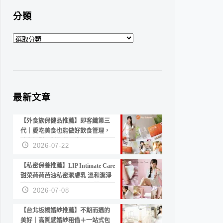
分類
分
類
最新文章
【外食族保健品推薦】即客纖第三
代｜愛吃美食也能做好飲食管理，
陪你輕鬆面對聚餐日常！
2026-07-22
【私密保養推薦】LIP Intimate Care
甜菜荷荷芭油私密潔膚乳 溫和潔淨
洗後不乾澀 不起泡反而更舒服！
2026-07-08
【台北板橋婚紗推薦】不期而遇的
美好｜高質感婚紗租借＋一站式包