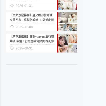
套服務 新娘備婚省心首選！
2026-01-31
【台北沙發推薦】坐又銘沙發內湖
文德門市－客製化設計 ＋ 貓抓皮耐
磨好清潔｜直營直銷、價格透明
2025-11-08
高CP值打造夢想居家風格
【精華液推薦】蘊韻yunyum五行精
華液-中醫五行概念結合保養 找到你
的專屬精華！ 水㊀土㊀就選「潤・
2025-08-31
賦精華」維持肌膚剛剛好的平衡