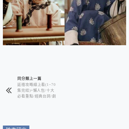
相連文章
同分類上一篇
延禧攻略線上看(1~70
集完結)+懶人包/十大
必看重點/經典台詞/劇
情簡介/角色人物/分集
介紹