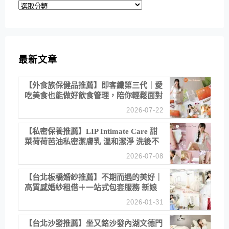
分
類
最新文章
【外食族保健品推薦】即客纖第三代｜愛
吃美食也能做好飲食管理，陪你輕鬆面對
聚餐日常！
2026-07-22
【私密保養推薦】LIP Intimate Care 甜
菜荷荷芭油私密潔膚乳 溫和潔淨 洗後不
乾澀 不起泡反而更舒服！
2026-07-08
【台北板橋婚紗推薦】不期而遇的美好｜
高質感婚紗租借＋一站式包套服務 新娘
備婚省心首選！
2026-01-31
【台北沙發推薦】坐又銘沙發內湖文德門