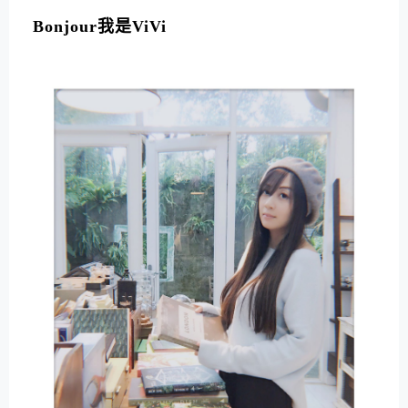
L
T
Bonjour我是ViVi
E
R
N
A
T
I
V
E
: