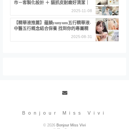
市－客製化設計 ＋ 貓抓皮耐磨好清潔｜
直營直銷、價格透明 高CP值打造夢想
2025-11-08
居家風格
【精華液推薦】蘊韻yunyum五行精華液-
中醫五行概念結合保養 找到你的專屬精
華！ 水㊀土㊀就選「潤・賦精華」維持
2025-08-31
肌膚剛剛好的平衡
Email
Bonjour Miss Vivi
© 2026
Bonjour Miss Vivi