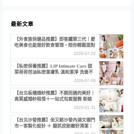
最新文章
【外食族保健品推薦】即客纖第三代｜愛
吃美食也能做好飲食管理，陪你輕鬆面對
聚餐日常！
2026-07-22
【私密保養推薦】LIP Intimate Care 甜
菜荷荷芭油私密潔膚乳 溫和潔淨 洗後不
乾澀 不起泡反而更舒服！
2026-07-08
【台北板橋婚紗推薦】不期而遇的美好｜
高質感婚紗租借＋一站式包套服務 新娘
備婚省心首選！
2026-01-31
【台北沙發推薦】坐又銘沙發內湖文德門
市－客製化設計 ＋ 貓抓皮耐磨好清潔｜
直營直銷、價格透明 高CP值打造夢想