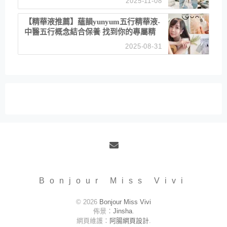
2025-11-08
居家風格
【精華液推薦】蘊韻yunyum五行精華液-
中醫五行概念結合保養 找到你的專屬精
華！ 水㊀土㊀就選「潤・賦精華」維持
2025-08-31
肌膚剛剛好的平衡
Email
Bonjour Miss Vivi
© 2026
Bonjour Miss Vivi
佈景：
Jinsha
.
網頁維護：
阿腸網頁設計
.