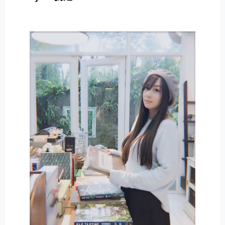
E
R
N
A
T
I
V
E
: