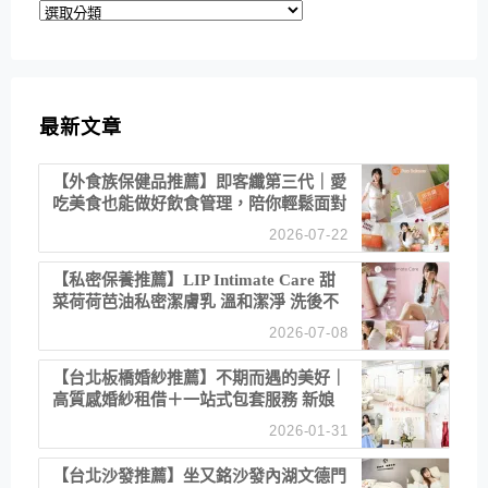
分
類
最新文章
【外食族保健品推薦】即客纖第三代｜愛
吃美食也能做好飲食管理，陪你輕鬆面對
聚餐日常！
2026-07-22
【私密保養推薦】LIP Intimate Care 甜
菜荷荷芭油私密潔膚乳 溫和潔淨 洗後不
乾澀 不起泡反而更舒服！
2026-07-08
【台北板橋婚紗推薦】不期而遇的美好｜
高質感婚紗租借＋一站式包套服務 新娘
備婚省心首選！
2026-01-31
【台北沙發推薦】坐又銘沙發內湖文德門