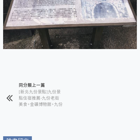
相連文章
同分類上一篇
[新北九份景點]九份景
點住宿推薦-九份老街
美食+金礦博物館+九份
山經民宿 二日遊行程
全攻略