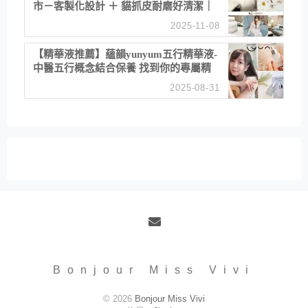
市－客製化設計 ＋ 貓抓皮耐磨好清潔｜
直營直銷、價格透明 高CP值打造夢想
2025-11-08
居家風格
【精華液推薦】蘊韻yunyum五行精華液-
中醫五行概念結合保養 找到你的專屬精
華！ 水㊀土㊀就選「潤・賦精華」維持
2025-08-31
肌膚剛剛好的平衡
Email
Bonjour Miss Vivi
© 2026
Bonjour Miss Vivi