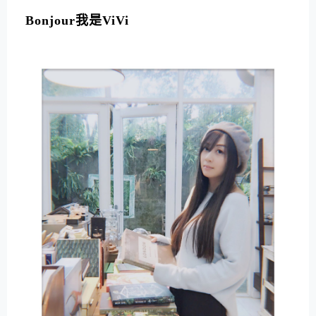
L
T
Bonjour我是ViVi
E
R
N
A
T
I
V
E
: