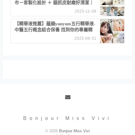
市－客製化設計 ＋ 貓抓皮耐磨好清潔｜
直營直銷、價格透明 高CP值打造夢想
2025-11-08
居家風格
【精華液推薦】蘊韻yunyum五行精華液-
中醫五行概念結合保養 找到你的專屬精
華！ 水㊀土㊀就選「潤・賦精華」維持
2025-08-31
肌膚剛剛好的平衡
Email
Bonjour Miss Vivi
© 2026
Bonjour Miss Vivi