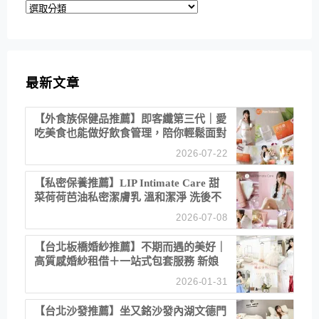
分
類
最新文章
【外食族保健品推薦】即客纖第三代｜愛
吃美食也能做好飲食管理，陪你輕鬆面對
聚餐日常！
2026-07-22
【私密保養推薦】LIP Intimate Care 甜
菜荷荷芭油私密潔膚乳 溫和潔淨 洗後不
乾澀 不起泡反而更舒服！
2026-07-08
【台北板橋婚紗推薦】不期而遇的美好｜
高質感婚紗租借＋一站式包套服務 新娘
備婚省心首選！
2026-01-31
【台北沙發推薦】坐又銘沙發內湖文德門