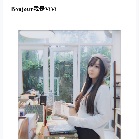
L
T
Bonjour我是ViVi
E
R
N
A
T
I
V
E
: