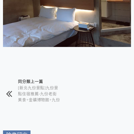
相連文章
同分類上一篇
[新北九份景點]九份景
點住宿推薦-九份老街
美食+金礦博物館+九份
山經民宿 二日遊行程
全攻略