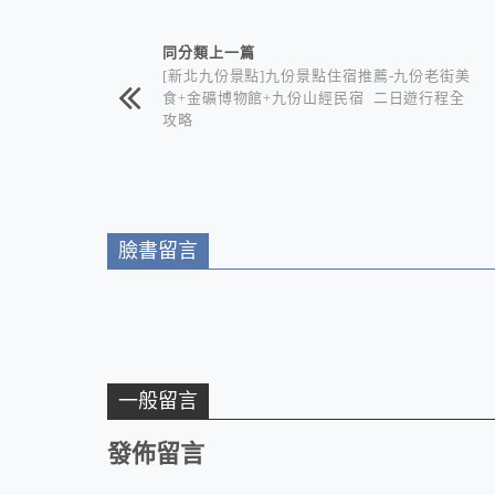
相連文章
同分類上一篇
[新北九份景點]九份景點住宿推薦-九份老街美
食+金礦博物館+九份山經民宿 二日遊行程全
攻略
臉書留言
一般留言
發佈留言