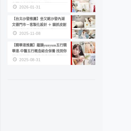
套服務 新娘備婚省心首選！
2026-01-31
【台北沙發推薦】坐又銘沙發內湖
文德門市－客製化設計 ＋ 貓抓皮耐
磨好清潔｜直營直銷、價格透明
2025-11-08
高CP值打造夢想居家風格
【精華液推薦】蘊韻yunyum五行精
華液-中醫五行概念結合保養 找到你
的專屬精華！ 水㊀土㊀就選「潤・
2025-08-31
賦精華」維持肌膚剛剛好的平衡