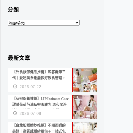
分類
分
類
最新文章
【外食族保健品推薦】即客纖第三
代｜愛吃美食也能做好飲食管理，
陪你輕鬆面對聚餐日常！
2026-07-22
【私密保養推薦】LIP Intimate Care
甜菜荷荷芭油私密潔膚乳 溫和潔淨
洗後不乾澀 不起泡反而更舒服！
2026-07-08
【台北板橋婚紗推薦】不期而遇的
美好｜高質感婚紗租借＋一站式包