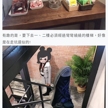
有趣的是，要下去一、二樓必須經過彎彎繞繞的樓梯，好像
是在走坑道似的!