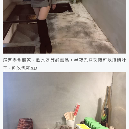
還有零食餅乾、飲水器等必需品，半夜巴豆夭時可以填飽肚
子、吃吃泡麵XD