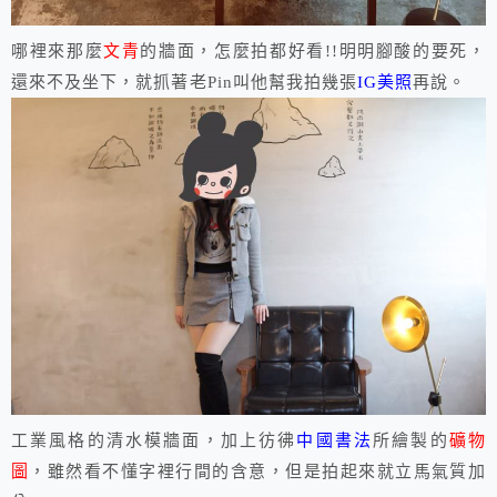
哪裡來那麼
文青
的牆面，怎麼拍都好看!!明明腳酸的要死，
還來不及坐下，就抓著老Pin叫他幫我拍幾張
IG美照
再說。
工業風格的清水模牆面，加上彷彿
中國書法
所繪製的
礦物
圖
，雖然看不懂字裡行間的含意，但是拍起來就立馬氣質加