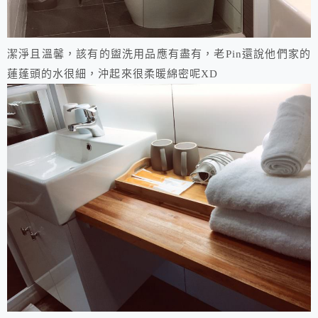
潔淨且溫馨，該有的盥洗用品應有盡有，老Pin還說他們家的
蓮蓬頭的水很細，沖起來很柔暖綿密呢XD