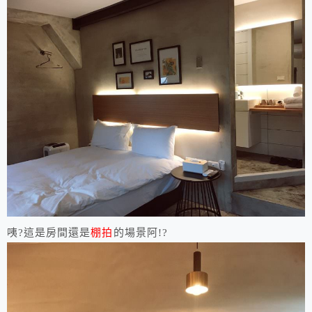
咦?這是房間還是
棚拍
的場景阿!?