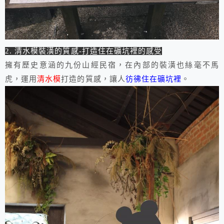
2. 清水模裝潢的質感-打造住在礦坑裡的感受
擁有歷史意涵的九份山經民宿，在內部的裝潢也絲毫不馬
虎，運用
清水模
打造的質感，讓人
彷彿住在礦坑裡
。