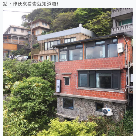
點，作伙來看麥就知道囉!