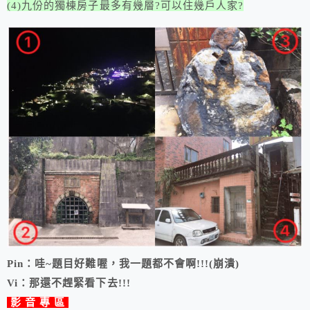
(4)九份的獨棟房子最多有幾層?可以住幾戶人家?
Pin：哇~題目好難喔，我一題都不會啊!!!(崩潰)
Vi：那還不趕緊看下去!!!
影 音 專 區