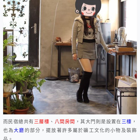
而民宿總共有
三層樓
、
八間房間
，其大門則是設置在
三樓
，
也為
大廳
的部分，擺放著許多屬於礦工文化的小物及裝飾
品。