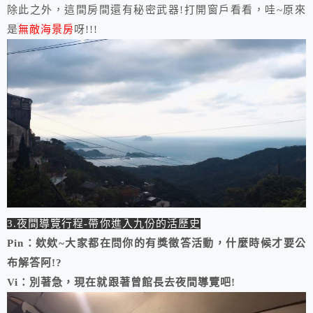
除此之外，這間房間還有秘密武器!打開窗戶看看，哇~原來
是
無敵海景房
呀!!!
3.夜間導覽行程-帶你進入九份的活歷史
Pin：欸欸~大家都在問你的有獎徵答活動，什麼時候才要公
布解答阿!?
Vi：別著急，現在就跟著曾館長去夜間導覽吧!