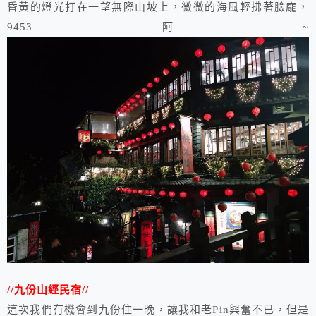
昏黃的燈光打在一望無際山坡上，微微的海風輕拂著臉龐，
9453阿~
//九份山經民宿//
這次我們有機會到九份住一晚，讓我和老Pin興奮不已，但是