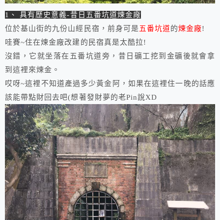
1、 具有歷史意義-昔日五番坑道煉金廠
位於基山街的九份山經民宿，前身可是
五番坑道
的
煉金廠
!
哇賽~住在煉金廠改建的民宿真是太酷拉!
沒錯，它就坐落在五番坑道旁，昔日礦工挖到金礦後就會拿
到這裡來煉金。
哎呀~這裡不知道產過多少黃金阿，如果在這裡住一晚的話應
該能帶點財回去吧(想著發財夢的老Pin說XD