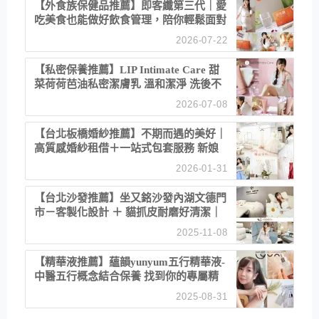
【外食族保健品推薦】即客纖第三代｜愛
吃美食也能做好飲食管理，陪你輕鬆面對
聚餐日常！
2026-07-22
【私密保養推薦】LIP Intimate Care 甜
菜荷荷芭油私密潔膚乳 溫和潔淨 洗後不
乾澀 不起泡反而更舒服！
2026-07-08
【台北板橋婚紗推薦】不期而遇的美好｜
高質感婚紗租借＋一站式包套服務 新娘
備婚省心首選！
2026-01-31
【台北沙發推薦】坐又銘沙發內湖文德門
市－客製化設計 ＋ 貓抓皮耐磨好清潔｜
直營直銷、價格透明 高CP值打造夢想
2025-11-08
居家風格
【精華液推薦】蘊韻yunyum五行精華液-
中醫五行概念結合保養 找到你的專屬精
華！ 水㊀土㊀就選「潤・賦精華」維持
2025-08-31
肌膚剛剛好的平衡