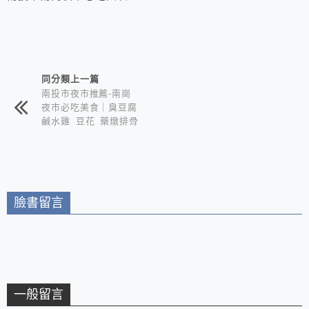
相連文章
同分類上一篇
南投市夜市推薦-南崗
夜市必吃美食｜臭豆腐
鹹水雞 豆花 藥燉排骨
臉書留言
一般留言