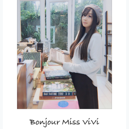
I
V
E
: