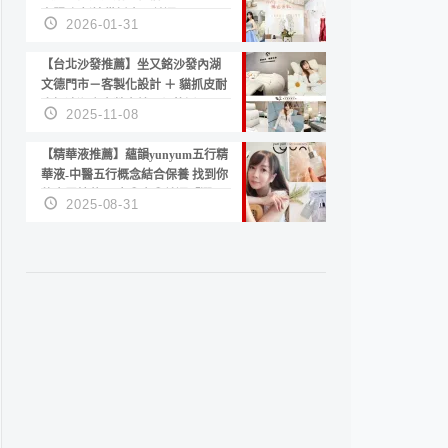
套服務 新娘備婚省心首選！
2026-01-31
【台北沙發推薦】坐又銘沙發內湖
文德門市－客製化設計 ＋ 貓抓皮耐
磨好清潔｜直營直銷、價格透明
2025-11-08
高CP值打造夢想居家風格
【精華液推薦】蘊韻yunyum五行精
華液-中醫五行概念結合保養 找到你
的專屬精華！ 水㊀土㊀就選「潤・
2025-08-31
賦精華」維持肌膚剛剛好的平衡