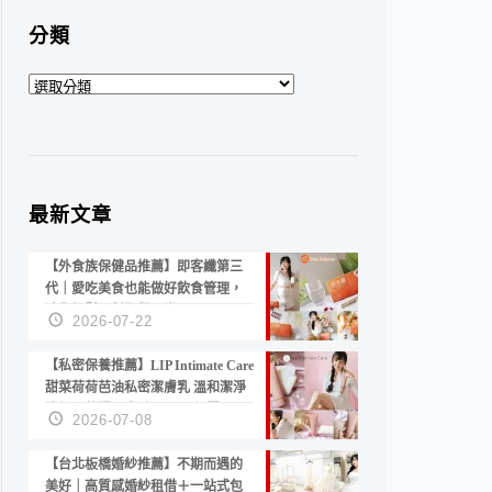
分類
分
類
最新文章
【外食族保健品推薦】即客纖第三
代｜愛吃美食也能做好飲食管理，
陪你輕鬆面對聚餐日常！
2026-07-22
【私密保養推薦】LIP Intimate Care
甜菜荷荷芭油私密潔膚乳 溫和潔淨
洗後不乾澀 不起泡反而更舒服！
2026-07-08
【台北板橋婚紗推薦】不期而遇的
美好｜高質感婚紗租借＋一站式包