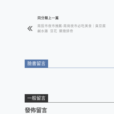
相連文章
同分類上一篇
南投市夜市推薦-南崗夜市必吃美食｜臭豆腐
鹹水雞 豆花 藥燉排骨
臉書留言
一般留言
發佈留言