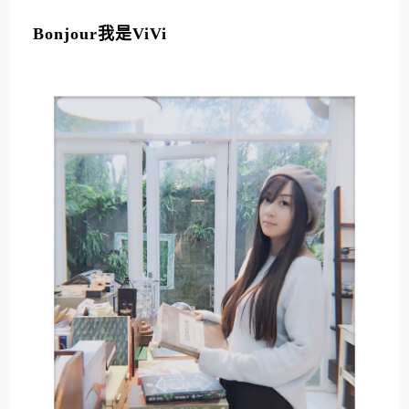
L
T
Bonjour我是ViVi
E
R
N
A
T
I
V
E
: