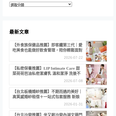
分
類
最新文章
【外食族保健品推薦】即客纖第三代｜愛
吃美食也能做好飲食管理，陪你輕鬆面對
聚餐日常！
2026-07-22
【私密保養推薦】LIP Intimate Care 甜
菜荷荷芭油私密潔膚乳 溫和潔淨 洗後不
乾澀 不起泡反而更舒服！
2026-07-08
【台北板橋婚紗推薦】不期而遇的美好｜
高質感婚紗租借＋一站式包套服務 新娘
備婚省心首選！
2026-01-31
【台北沙發推薦】坐又銘沙發內湖文德門