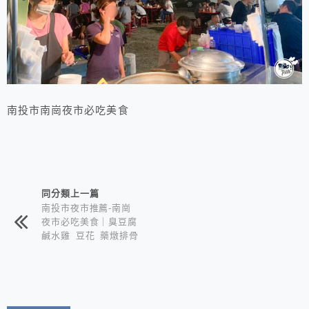
南投市南崗夜市必吃美食
相連文章
同分類上一篇
南投市夜市推薦-南崗
夜市必吃美食｜臭豆腐
鹹水雞 豆花 藥燉排骨