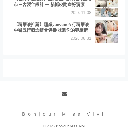
市－客製化設計 ＋ 貓抓皮耐磨好清潔｜
直營直銷、價格透明 高CP值打造夢想
2025-11-08
居家風格
【精華液推薦】蘊韻yunyum五行精華液-
中醫五行概念結合保養 找到你的專屬精
華！ 水㊀土㊀就選「潤・賦精華」維持
2025-08-31
肌膚剛剛好的平衡
Email
Bonjour Miss Vivi
© 2026
Bonjour Miss Vivi