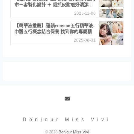
市－客製化設計 ＋ 貓抓皮耐磨好清潔｜
直營直銷、價格透明 高CP值打造夢想
2025-11-08
居家風格
【精華液推薦】蘊韻yunyum五行精華液-
中醫五行概念結合保養 找到你的專屬精
華！ 水㊀土㊀就選「潤・賦精華」維持
2025-08-31
肌膚剛剛好的平衡
Email
Bonjour Miss Vivi
© 2026
Bonjour Miss Vivi