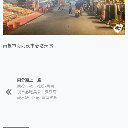
南投市南崗夜市必吃美食
相連文章
同分類上一篇
南投市夜市推薦-南崗
夜市必吃美食｜臭豆腐
鹹水雞 豆花 藥燉排骨