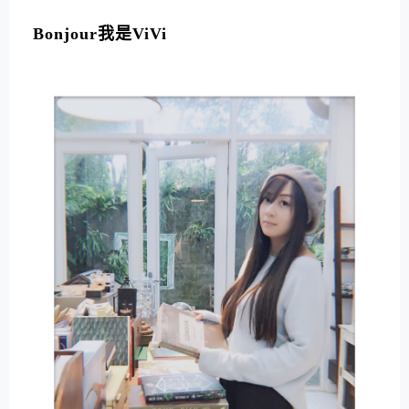
L
T
Bonjour我是ViVi
E
R
N
A
T
I
V
E
: