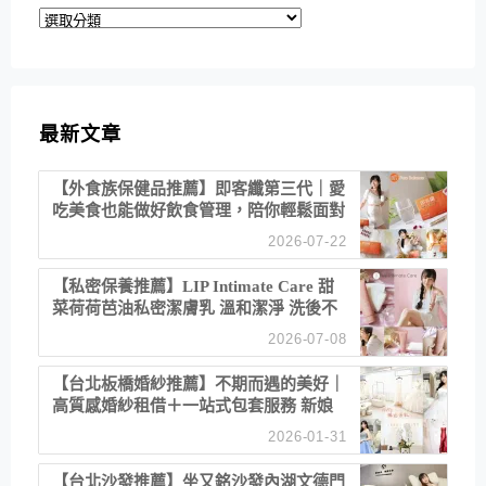
分
類
最新文章
【外食族保健品推薦】即客纖第三代｜愛
吃美食也能做好飲食管理，陪你輕鬆面對
聚餐日常！
2026-07-22
【私密保養推薦】LIP Intimate Care 甜
菜荷荷芭油私密潔膚乳 溫和潔淨 洗後不
乾澀 不起泡反而更舒服！
2026-07-08
【台北板橋婚紗推薦】不期而遇的美好｜
高質感婚紗租借＋一站式包套服務 新娘
備婚省心首選！
2026-01-31
【台北沙發推薦】坐又銘沙發內湖文德門