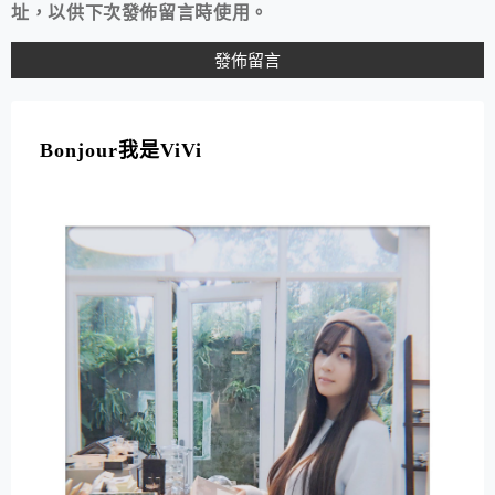
址，以供下次發佈留言時使用。
A
L
T
Bonjour我是ViVi
E
R
N
A
T
I
V
E
: