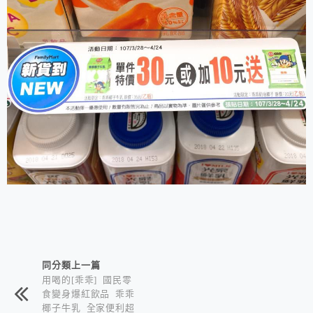
相連文章
同分類上一篇
用喝的[乖乖] 國民零
食變身爆紅飲品 乖乖
椰子牛乳 全家便利超