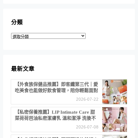
分類
分
類
最新文章
【外食族保健品推薦】即客纖第三代｜愛
吃美食也能做好飲食管理，陪你輕鬆面對
聚餐日常！
2026-07-22
【私密保養推薦】LIP Intimate Care 甜
菜荷荷芭油私密潔膚乳 溫和潔淨 洗後不
乾澀 不起泡反而更舒服！
2026-07-08