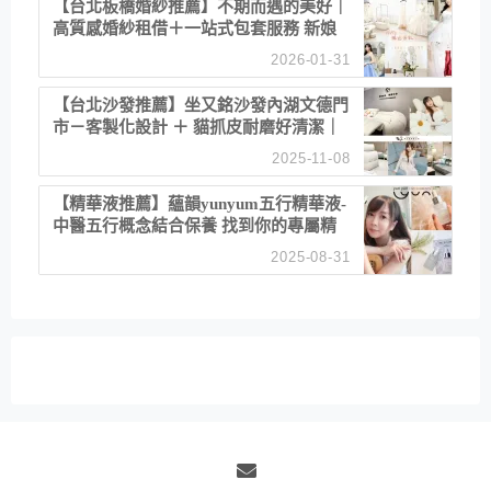
【台北板橋婚紗推薦】不期而遇的美好｜
高質感婚紗租借＋一站式包套服務 新娘
備婚省心首選！
2026-01-31
【台北沙發推薦】坐又銘沙發內湖文德門
市－客製化設計 ＋ 貓抓皮耐磨好清潔｜
直營直銷、價格透明 高CP值打造夢想
2025-11-08
居家風格
【精華液推薦】蘊韻yunyum五行精華液-
中醫五行概念結合保養 找到你的專屬精
華！ 水㊀土㊀就選「潤・賦精華」維持
2025-08-31
肌膚剛剛好的平衡
Email