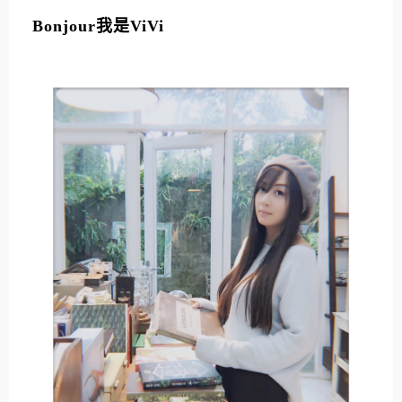
L
T
Bonjour我是ViVi
E
R
N
A
T
I
V
E
: