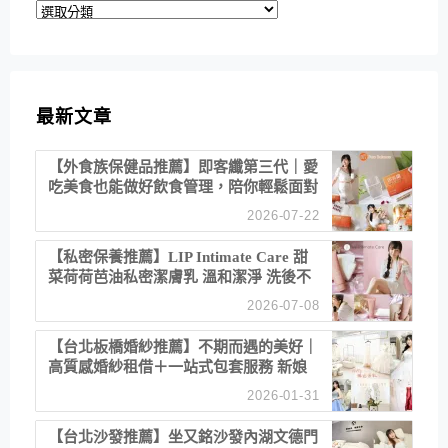
分
類
最新文章
【外食族保健品推薦】即客纖第三代｜愛
吃美食也能做好飲食管理，陪你輕鬆面對
聚餐日常！
2026-07-22
【私密保養推薦】LIP Intimate Care 甜
菜荷荷芭油私密潔膚乳 溫和潔淨 洗後不
乾澀 不起泡反而更舒服！
2026-07-08
【台北板橋婚紗推薦】不期而遇的美好｜
高質感婚紗租借＋一站式包套服務 新娘
備婚省心首選！
2026-01-31
【台北沙發推薦】坐又銘沙發內湖文德門