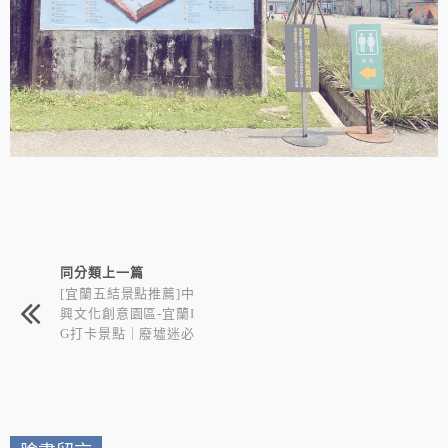
相連文章
同分類上一篇
[宜蘭五結景點推薦]中
興文化創意園區-宜蘭I
G打卡景點｜廢墟迷必
拍聖地+文青尋寶市集
+網美美拍景點