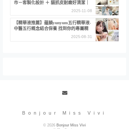
市－客製化設計 ＋ 貓抓皮耐磨好清潔｜
直營直銷、價格透明 高CP值打造夢想
2025-11-08
居家風格
【精華液推薦】蘊韻yunyum五行精華液-
中醫五行概念結合保養 找到你的專屬精
華！ 水㊀土㊀就選「潤・賦精華」維持
2025-08-31
肌膚剛剛好的平衡
Email
Bonjour Miss Vivi
© 2026
Bonjour Miss Vivi