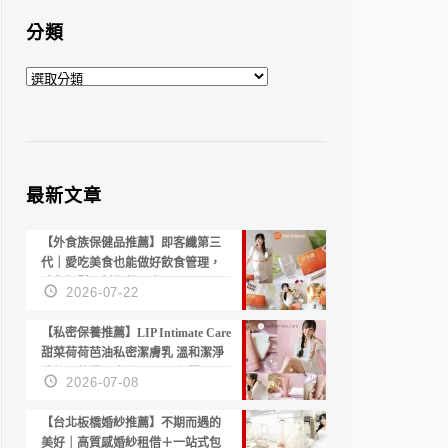
分類
分
類
最新文章
【外食族保健品推薦】即客纖第三
代｜愛吃美食也能做好飲食管理，
陪你輕鬆面對聚餐日常！
2026-07-22
【私密保養推薦】LIP Intimate Care
甜菜荷荷芭油私密潔膚乳 溫和潔淨
洗後不乾澀 不起泡反而更舒服！
2026-07-08
【台北板橋婚紗推薦】不期而遇的
美好｜高質感婚紗租借＋一站式包