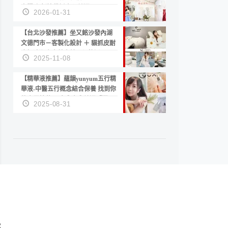
套服務 新娘備婚省心首選！
2026-01-31
【台北沙發推薦】坐又銘沙發內湖
文德門市－客製化設計 ＋ 貓抓皮耐
磨好清潔｜直營直銷、價格透明
2025-11-08
高CP值打造夢想居家風格
【精華液推薦】蘊韻yunyum五行精
華液-中醫五行概念結合保養 找到你
的專屬精華！ 水㊀土㊀就選「潤・
2025-08-31
賦精華」維持肌膚剛剛好的平衡