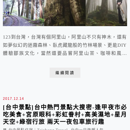
123到台灣，台灣有個阿里山，阿里山不只有神木，還有
如夢似幻的迷霧森林、臥虎藏龍般的竹林場景、更能DIY
體驗鄒族文化，當然還要品嘗阿里山茶、咖啡和風味
餐......
繼續閱讀
2017.12.14
[台中景點]台中熱門景點大搜密-逢甲夜市必
吃美食+宮原眼科+彩虹眷村+高美濕地+星月
天空+綠宿行旅 兩天一夜包車旅行趣
,
台中景點住宿｜Taichung Travel
台中一日遊懶人包