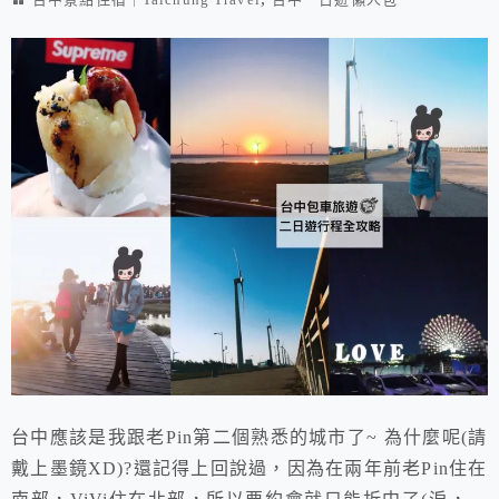
台中應該是我跟老Pin第二個熟悉的城市了~ 為什麼呢(請
戴上墨鏡XD)?還記得上回說過，因為在兩年前老Pin住在