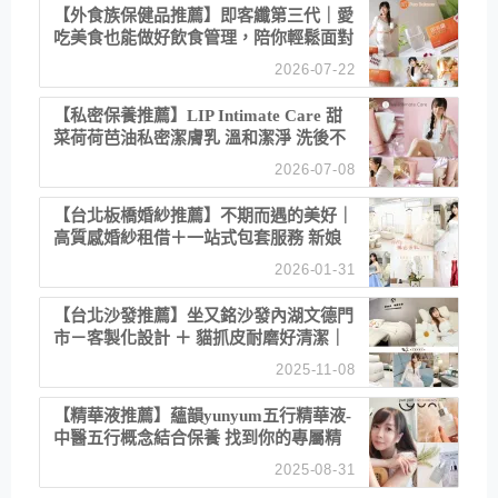
【外食族保健品推薦】即客纖第三代｜愛
吃美食也能做好飲食管理，陪你輕鬆面對
聚餐日常！
2026-07-22
【私密保養推薦】LIP Intimate Care 甜
菜荷荷芭油私密潔膚乳 溫和潔淨 洗後不
乾澀 不起泡反而更舒服！
2026-07-08
【台北板橋婚紗推薦】不期而遇的美好｜
高質感婚紗租借＋一站式包套服務 新娘
備婚省心首選！
2026-01-31
【台北沙發推薦】坐又銘沙發內湖文德門
市－客製化設計 ＋ 貓抓皮耐磨好清潔｜
直營直銷、價格透明 高CP值打造夢想
2025-11-08
居家風格
【精華液推薦】蘊韻yunyum五行精華液-
中醫五行概念結合保養 找到你的專屬精
華！ 水㊀土㊀就選「潤・賦精華」維持
2025-08-31
肌膚剛剛好的平衡