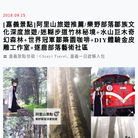
2018.09.15
[嘉義景點]阿里山旅遊推薦/樂野部落鄒族文
化深度旅遊/迷糊步道竹林秘境+水山巨木奇
幻森林+世界冠軍鄒築園咖啡+DIY體驗金皮
雕工作室+逐鹿部落藝術社區
,
嘉義景點住宿｜Chiayi Travel
嘉義一日遊懶人包