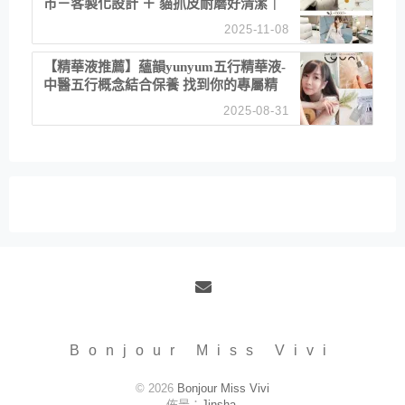
市－客製化設計 ＋ 貓抓皮耐磨好清潔｜
直營直銷、價格透明 高CP值打造夢想
2025-11-08
居家風格
【精華液推薦】蘊韻yunyum五行精華液-
中醫五行概念結合保養 找到你的專屬精
華！ 水㊀土㊀就選「潤・賦精華」維持
2025-08-31
肌膚剛剛好的平衡
Email
Bonjour Miss Vivi
© 2026
Bonjour Miss Vivi
佈景：
Jinsha
.