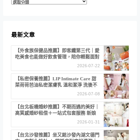
分
類
最新文章
【外食族保健品推薦】即客纖第三代｜愛
吃美食也能做好飲食管理，陪你輕鬆面對
聚餐日常！
2026-07-22
【私密保養推薦】LIP Intimate Care 甜
菜荷荷芭油私密潔膚乳 溫和潔淨 洗後不
乾澀 不起泡反而更舒服！
2026-07-08
【台北板橋婚紗推薦】不期而遇的美好｜
高質感婚紗租借＋一站式包套服務 新娘
備婚省心首選！
2026-01-31
【台北沙發推薦】坐又銘沙發內湖文德門