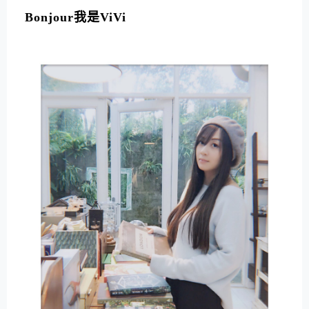
Bonjour我是ViVi