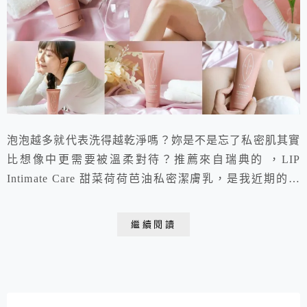
泡泡越多就代表洗得越乾淨嗎？妳是不是忘了私密肌其實
比想像中更需要被溫柔對待？推薦來自瑞典的 ，LIP
Intimate Care 甜菜荷荷芭油私密潔膚乳，是我近期的私
密洗沐新寵！擁有 99.5% 天然成分，乳狀質地不起泡，
卻能溫和帶走髒污，洗完柔潤清爽不緊繃，不論是日常清
繼續閱讀
潔、生理期還是運動流汗後，都能享受大口呼吸的清爽與
自在。